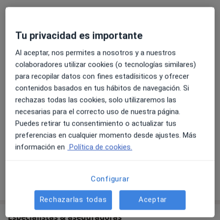
Biopsia de cuello uterino
Tu privacidad es importante
Ecografía transvaginal
Al aceptar, nos permites a nosotros y a nuestros
colaboradores utilizar cookies (o tecnologías similares)
para recopilar datos con fines estadísiticos y ofrecer
Ecografía de mama
contenidos basados en tus hábitos de navegación. Si
rechazas todas las cookies, solo utilizaremos las
Visita Ginecología y Obstetricia
necesarias para el correcto uso de nuestra página.
Puedes retirar tu consentimiento o actualizar tus
preferencias en cualquier momento desde ajustes. Más
Ecografía ginecológica
información en
Política de cookies.
Configurar
¿Cómo funcionan los precios?
Rechazarlas todas
Aceptar
Especialistas & aseguradoras