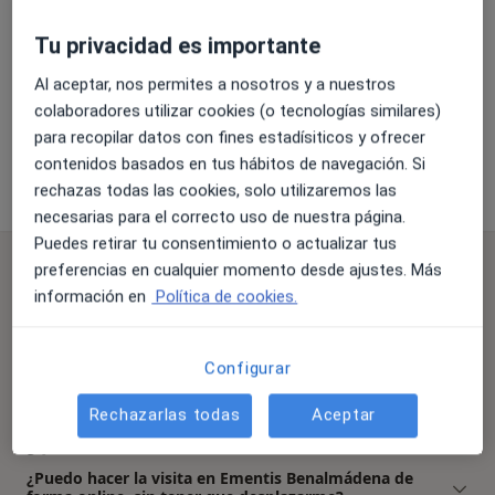
Tu privacidad es importante
Ampliar
Al aceptar, nos permites a nosotros y a nuestros
colaboradores utilizar cookies (o tecnologías similares)
para recopilar datos con fines estadísiticos y ofrecer
Ementis Benalmádena
contenidos basados en tus hábitos de navegación. Si
Calle Albaicín, 8, Benalmádena 29631
rechazas todas las cookies, solo utilizaremos las
necesarias para el correcto uso de nuestra página.
Puedes retirar tu consentimiento o actualizar tus
Preguntas frecuentes
preferencias en cualquier momento desde ajustes. Más
información en
Política de cookies.
¿Qué especialidades trata Ementis Benalmádena en
Benalmádena?
Ementis Benalmádena cuenta con un amplio equipo
Configurar
en Benalmádena que cubre las siguientes
especialidades: Psicología.
Rechazarlas todas
Aceptar
¿Qué servicios realiza Ementis Benalmádena?
¿Puedo hacer la visita en Ementis Benalmádena de