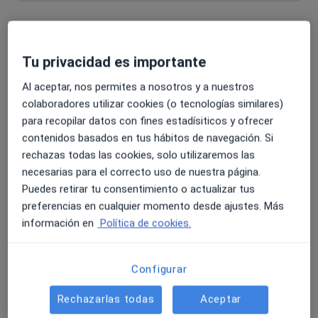
Primera visita Psicología
Tu privacidad es importante
Primera visita Psicología
60 €
Detalles
Al aceptar, nos permites a nosotros y a nuestros
Reservar
colaboradores utilizar cookies (o tecnologías similares)
para recopilar datos con fines estadísiticos y ofrecer
contenidos basados en tus hábitos de navegación. Si
Tratamiento para la adicción a la pornografía
rechazas todas las cookies, solo utilizaremos las
Tratamiento para la adicción a la pornogr
60 €
Detalles
necesarias para el correcto uso de nuestra página.
Puedes retirar tu consentimiento o actualizar tus
Reservar
preferencias en cualquier momento desde ajustes. Más
información en
Política de cookies.
Consulta online
Configurar
Consulta online
70 €
Detalles
Rechazarlas todas
Aceptar
Reservar