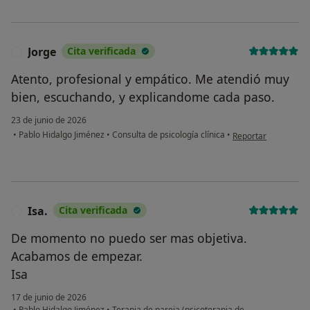
Jorge
Cita verificada
J
Atento, profesional y empático. Me atendió muy
bien, escuchando, y explicandome cada paso.
23 de junio de 2026
en opinión del usuar
•
Pablo Hidalgo Jiménez
•
Consulta de psicología clínica
•
Reportar
Isa.
Cita verificada
I
De momento no puedo ser mas objetiva.
Acabamos de empezar.
Isa
17 de junio de 2026
•
Pablo Hidalgo Jiménez
•
Terapia de pareja (psicoterapia de