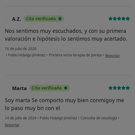
A.Z.
Cita verificada
A
Nos sentimos muy escuchados, y con su primera
valoración e hipótesis lo sentimos muy acertado.
16 de julio de 2026
en opinión del usu
•
Pablo Hidalgo Jiménez
•
Primera visita terapia de pareja
•
Reportar
Marta
Cita verificada
M
Soy marta Se comporto muy bien conmigoy me
lo paso muy bn con el
14 de julio de 2026
•
Pablo Hidalgo Jiménez
•
Consulta de sexología
•
en opinión del usuario Marta
Reportar