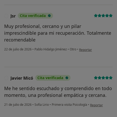
Jsr
Cita verificada
J
Muy profesional, cercano y un pilar
imprescindible para mi recuperación. Totalmente
recomendable
en opinión del usuario Jsr
22 de julio de 2026
•
Pablo Hidalgo Jiménez
•
Otro
•
Reportar
Javier Micó
Cita verificada
J
Me he sentido escuchado y comprendido en todo
momento, una profesional empática y cercana.
en opinión del usu
21 de julio de 2026
•
Sofia Lirio
•
Primera visita Psicología
•
Reportar