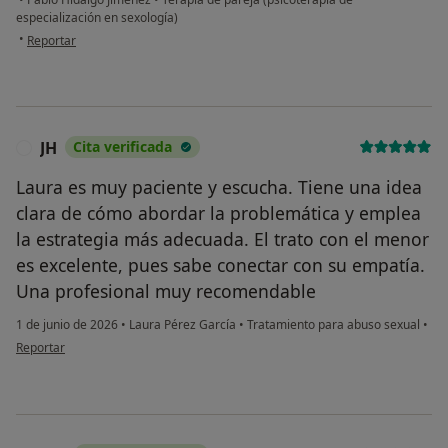
especialización en sexología)
en opinión del usuario Isa.
•
Reportar
JH
Cita verificada
J
Laura es muy paciente y escucha. Tiene una idea
clara de cómo abordar la problemática y emplea
la estrategia más adecuada. El trato con el menor
es excelente, pues sabe conectar con su empatía.
Una profesional muy recomendable
1 de junio de 2026
•
Laura Pérez García
•
Tratamiento para abuso sexual
•
en opinión del usuario JH
Reportar