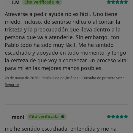
I.M
Cita verificada
I
Atreverse a pedir ayuda no es fácil. Uno tiene
miedo, incluso, de sentirse ridículo al contar la
tristeza y la preocupación que lleva dentro a la
persona que va a atenderle. Sin embargo, con
Pablo todo ha sido muy fácil. Me he sentido
escuchado y apoyado en todo momento, y tengo
la certeza de que voy a comenzar un proceso vital
para mí en las mejores manos posibles.
28 de mayo de 2026
•
Pablo Hidalgo Jiménez
•
Consulta de primera vez
•
en opinión del usuario I.M
Reportar
moni
Cita verificada
M
me he sentido escuchada, entendida y me ha