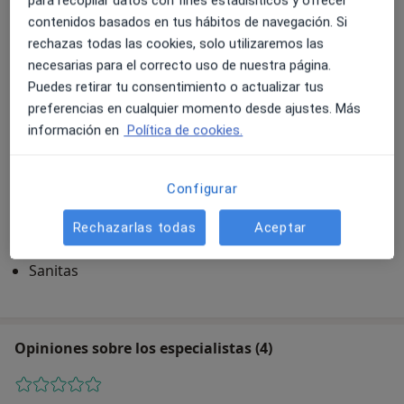
para recopilar datos con fines estadísiticos y ofrecer
Consulta
contenidos basados en tus hábitos de navegación. Si
rechazas todas las cookies, solo utilizaremos las
necesarias para el correcto uso de nuestra página.
Ampliar
Puedes retirar tu consentimiento o actualizar tus
preferencias en cualquier momento desde ajustes. Más
información en
Política de cookies.
Fisiobahia
Av Libertad 32, local 4, Puerto de Santa Maria, El
Configurar
11500
Aseguradoras
Rechazarlas todas
Aceptar
DKV Seguros
Sanitas
Opiniones sobre los especialistas (4)