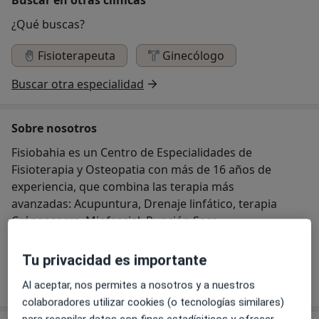
¿Qué buscas?
Fisioterapeuta
Ginecólogo
Buscar otra especialidad
Sobre nosotros
Fisiobahia es un Centro de Especialidades de
Fisioterapia y Osteopatia con más de 16 años de
experiencia, que combina las terapia más
avanzadas: Acupuntura, Drenaje linfático, terapia
Cráneosacra, Miofascial, Punción Seca,
Uroginecologia, etc, con un trato personalizado.
Tu privacidad es importante
Ver más
Al aceptar, nos permites a nosotros y a nuestros
colaboradores utilizar cookies (o tecnologías similares)