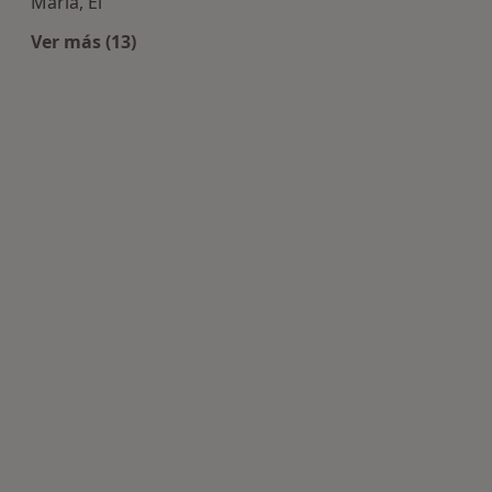
Maria, El
Ver más (13)
Más en esta categoría: Enfermedades más tra