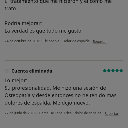
El tratamiento que me hicieron y el como me
trato
Podría mejorar:
La verdad es que todo me gusto
en opinión del usuari
24 de octubre de 2016
•
Fisiobahia
•
Dolor de espalda
•
Reportar
Cuenta eliminada
Lo mejor:
Su profesionalidad, Me hizo una sesión de
Osteopatía y desde entonces no he tenido mas
dolores de espalda. Me dejo nuevo.
en opinión del
27 de junio de 2015
•
Gema De Tena Ariza
•
dolor de espalda
•
Reportar