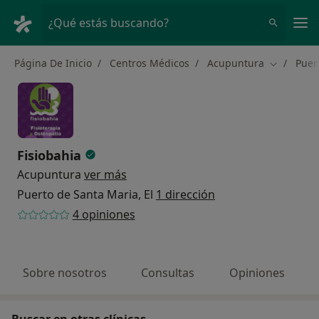
Men
¿Qué estás buscando?
Página De Inicio
Centros Médicos
Acupuntura
Puer
Cambiar d
Fisiobahia
Acupuntura
ver más
Puerto de Santa Maria, El
1 dirección
4 opiniones
Sobre nosotros
Consultas
Opiniones
Buscar en otras clínicas