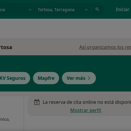
dad, enfermedad o nombre
p. ej. Madrid
Iniciar
rtosa
Así organizamos los re
KV Seguros
Mapfre
Ver más
La reserva de cita online no está dispon
Mostrar perfil
ínico,