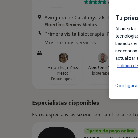
688 opiniones
Avinguda de Catalunya 26, Tortosa
Tu priv
•
Ma
Ebreclínic Servèis Mèdics
Al aceptar,
Primera visita fisioterapia
Precio sin es
tecnologías
Mostrar más servicios
basados en
necesarias
actualizar
Política d
Alejandro Jiménez
Aleix Perez Vidal
Prescolí
Fisioterapeuta
Fisioterapeuta
Configura
Especialistas disponibles
Estos especialistas se encuentran fuera de T
Opción de pago online