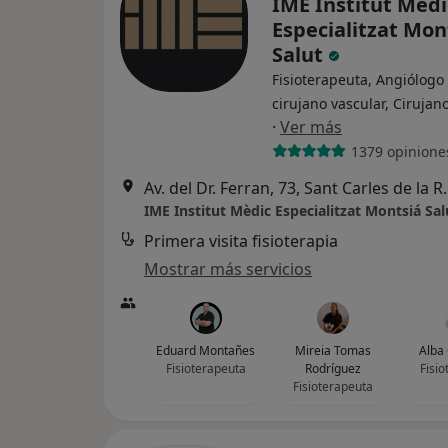
IME Institut Mèdi
Especialitzat Mon
Salut
Fisioterapeuta, Angiólogo
cirujano vascular, Cirujan
·
Ver más
1379 opinione
Av. del Dr. Ferran
IME Institut Mèdic Especialitzat Montsiá Sal
Primera visita fisioterapia
Mostrar más servicios
Eduard Montañes
Mireia Tomas
Alba 
Fisioterapeuta
Rodríguez
Fisi
Fisioterapeuta