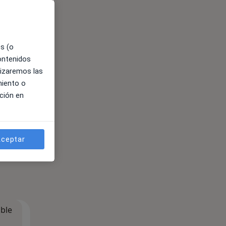
es (o
contenidos
lizaremos las
miento o
ción en
ceptar
ible