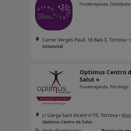
Fisioterapeuta, Osteópata
Carrer Vergés Paulí, 16 Baix 3, Tortosa
•
Osteovital
Optimus Centro 
Salut
Fisioterapeuta, Psicólogo
c/ Llarga Sant Vicent nº70, Tortosa
•
Ma
Optimus Centro de Salut
Visita Fisioterapia
Precio sin es