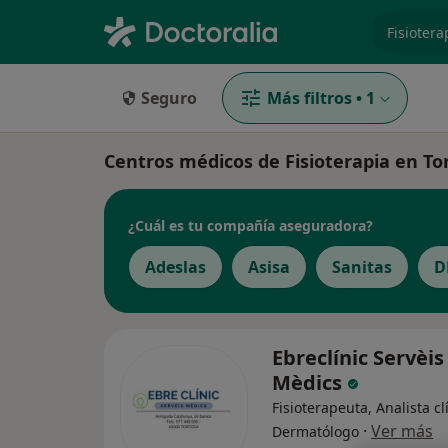
especiali
Seguro
Más filtros
•
1
Centros médicos de Fisioterapia en To
¿Cuál es tu compañía aseguradora?
Adeslas
Asisa
Sanitas
D
Ebreclínic Servèis
Mèdics
Fisioterapeuta, Analista cl
·
Ver más
Dermatólogo