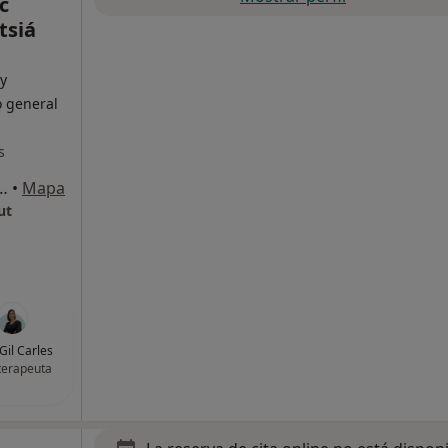
c
tsiá
 y
o general
s
, 73, Sant Carles de la Ràpita
•
Mapa
ut
Gil Carles
oterapeuta