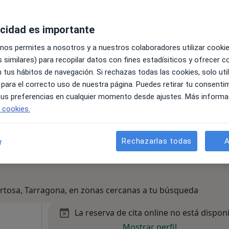
acidad es importante
pa
 nos permites a nosotros y a nuestros colaboradores utilizar cooki
pecificar
 similares) para recopilar datos con fines estadísiticos y ofrecer 
 tus hábitos de navegación. Si rechazas todas las cookies, solo uti
 para el correcto uso de nuestra página. Puedes retirar tu consenti
 tus preferencias en cualquier momento desde ajustes. Más informa
e cookies.
Rechazarlas todas
A
r
ortosa, Tarragona, en zonas cercanas a tu búsqueda
La reserva de cita online no está dispon
Mostrar perfil