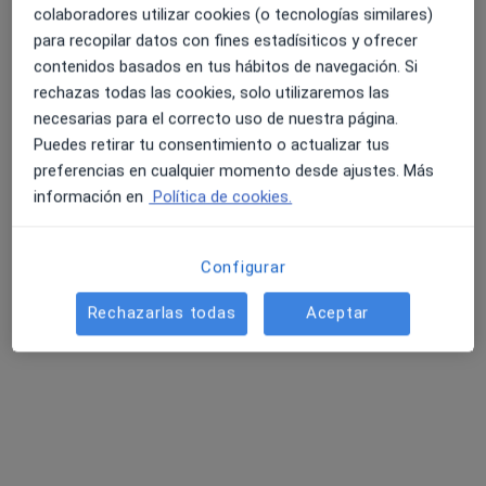
Psicólogo
- Terapia grupal e individual
colaboradores utilizar cookies (o tecnologías similares)
- Intervención socioeducativa con familias y parejas
para recopilar datos con fines estadísiticos y ofrecer
- Prevención de adicciones y conductas adictivas
contenidos basados en tus hábitos de navegación. Si
- Terapia para adolescentes y familias
rechazas todas las cookies, solo utilizaremos las
Consultas (3)
- Inteligencia emocional y crecimiento personal
necesarias para el correcto uso de nuestra página.
- Talleres, formación y seminarios para padres, madres
Puedes retirar tu consentimiento o actualizar tus
Dirección 1
Dirección 2
Dirección 3
e instituciones
preferencias en cualquier momento desde ajustes. Más
- Ponencias y colaboración en medios de
información en
Política de cookies.
comunicación
Configurar
Ampliar
Rechazarlas todas
Aceptar
Fromm Bienestar
Calle Industria, 1 Edificio Metropol 1 planta 4ª Módulo
4, Mairena del Aljarafe 41927