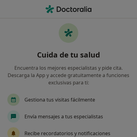
Men
¿Qué estás buscando?
Página De Inicio
Centros Médicos
Psicología
Mairen
Cambiar de 
Cuida de tu salud
Fromm Bienestar
Encuentra los mejores especialistas y pide cita.
Psicología
ver más
Descarga la App y accede gratuitamente a funciones
exclusivas para ti:
Mairena del Aljarafe
4 direcciones
52 opiniones
Gestiona tus visitas fácilmente
Envía mensajes a tus especialistas
Sobre nosotros
Especialistas & aseguradoras
C
Recibe recordatorios y notificaciones
Buscar en otras clínicas