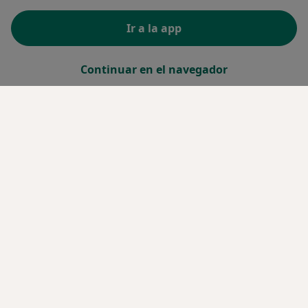
Ir a la app
Continuar en el navegador
Servicio
Términos y condiciones
Política privacidad pacientes
Política privacidad profesionales
Política de privacidad para determinados
profesionales de la salud
Política de cookies
Así organizamos los resultados
Accesibilidad
Quiénes somos
Empleos
Nuevas posiciones
Partners