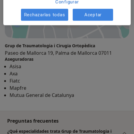
Configurar
Rechazarlas todas
Aceptar
Ampliar
Grup de Traumatologia i Cirugia Ortopèdica
Paseo de Mallorca 19, Palma de Mallorca 07011
Aseguradoras
Asisa
Axa
Fiatc
Mapfre
Mutua General de Catalunya
Preguntas frecuentes
¿Qué especialidades trata Grup de Traumatologia i