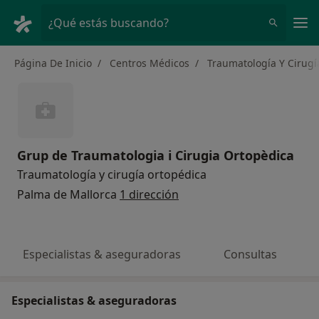
Men
¿Qué estás buscando?
Página De Inicio
Centros Médicos
Traumatología Y Cirugí
Grup de Traumatologia i Cirugia Ortopèdica
Traumatología y cirugía ortopédica
Palma de Mallorca
1 dirección
Especialistas & aseguradoras
Consultas
Especialistas & aseguradoras