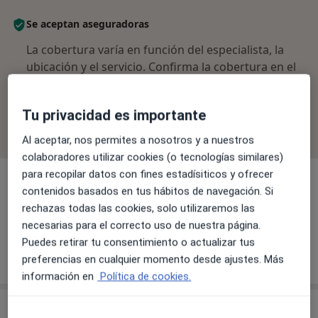
Se aceptan aseguradoras
La cobertura varía en función del especialista, la
ubicación y el servicio. Confirma la cobertura en el
proceso de reserva.
Tu privacidad es importante
Filtrar por aseguradora
Al aceptar, nos permites a nosotros y a nuestros
colaboradores utilizar cookies (o tecnologías similares)
para recopilar datos con fines estadísiticos y ofrecer
contenidos basados en tus hábitos de navegación. Si
rechazas todas las cookies, solo utilizaremos las
Dr. Juan Manuel Moreno Moreno
necesarias para el correcto uso de nuestra página.
Traumatólogo
Puedes retirar tu consentimiento o actualizar tus
5 opiniones
preferencias en cualquier momento desde ajustes. Más
información en
Política de cookies.
Consulta