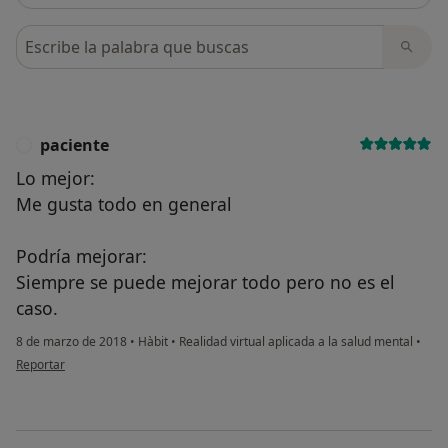
Busca en opiniones
paciente
P
Lo mejor:
Me gusta todo en general
Podría mejorar:
Siempre se puede mejorar todo pero no es el
caso.
8 de marzo de 2018
•
Hàbit
•
Realidad virtual aplicada a la salud mental
•
en opinión del usuario paciente
Reportar