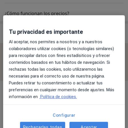
¿Cómo funcionan los precios?
Especialistas & aseguradoras
Tu privacidad es importante
Al aceptar, nos permites a nosotros y a nuestros
colaboradores utilizar cookies (o tecnologías similares)
No se aceptan aseguradoras
para recopilar datos con fines estadísiticos y ofrecer
contenidos basados en tus hábitos de navegación. Si
Todos los especialistas de esta clínica solo aceptan
rechazas todas las cookies, solo utilizaremos las
pacientes privados.
necesarias para el correcto uso de nuestra página.
Puedes retirar tu consentimiento o actualizar tus
preferencias en cualquier momento desde ajustes. Más
Dietista Nutricionista
información en
Política de cookies.
Configurar
Aina Rabasa Armengot
Dietista Nutricionista
Rechazarlas todas
Aceptar