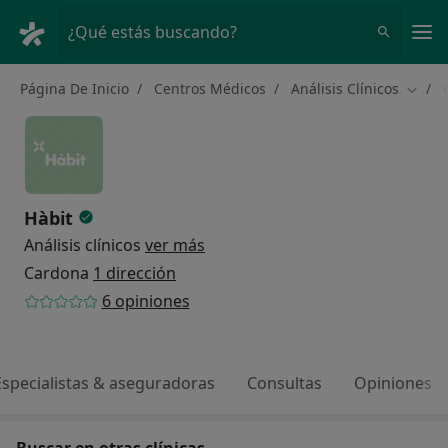
Men
¿Qué estás buscando?
Página De Inicio
Centros Médicos
Análisis Clínicos
Cambi
Hàbit
Análisis clínicos
ver más
Cardona
1 dirección
6 opiniones
Especialistas & aseguradoras
Consultas
Opiniones
Buscar en otras clínicas