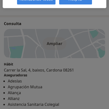
1 opinión
Consulta
Ampliar
Hàbit
Carrer la Sal, 4, baixos, Cardona 08261
Aseguradoras
Adeslas
Agrupación Mutua
Aliança
Allianz
Asistencia Sanitaria Colegial