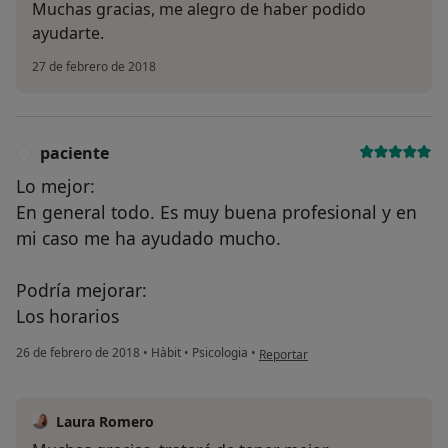
Muchas gracias, me alegro de haber podido
ayudarte.
27 de febrero de 2018
¿Alguna vez has usado una app
o chatbot de IA para hablar
paciente
P
sobre un tema emocional o
psicológico?
Lo mejor:
En general todo. Es muy buena profesional y en
Sí, varias veces
mi caso me ha ayudado mucho.
Sí, una vez
Podría mejorar:
No, pero lo consideraría
Los horarios
No, y no confío en ello
en opinión del usuario paciente
26 de febrero de 2018
•
Hàbit
•
Psicologia
•
Reportar
Continuar
Laura Romero