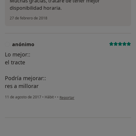
Muchas gracias, trataré de tener mejor
disponibilidad horaria.
27 de febrero de 2018
anónimo
A
Lo mejor::
el tracte
Podría mejorar::
res a millorar
en opinión del usuario anónimo
11 de agosto de 2017
•
Hàbit
•
•
Reportar