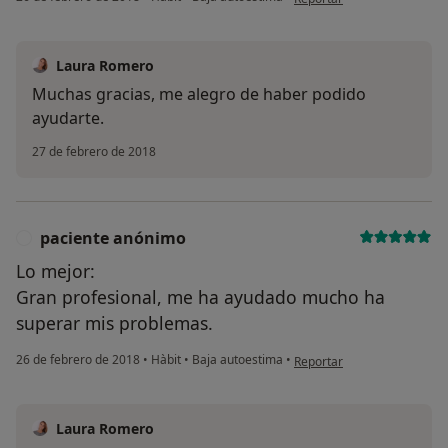
Laura Romero
Muchas gracias, me alegro de haber podido
ayudarte.
27 de febrero de 2018
paciente anónimo
P
Lo mejor:
Gran profesional, me ha ayudado mucho ha
superar mis problemas.
en opinión del usuario pac
26 de febrero de 2018
•
Hàbit
•
Baja autoestima
•
Reportar
Laura Romero