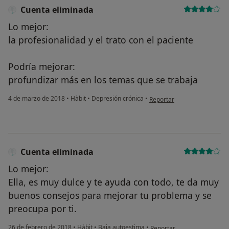
Cuenta eliminada
Lo mejor:
la profesionalidad y el trato con el paciente
Podría mejorar:
profundizar más en los temas que se trabaja
en opinión del usuario Cuen
4 de marzo de 2018
•
Hàbit
•
Depresión crónica
•
Reportar
Cuenta eliminada
Lo mejor:
Ella, es muy dulce y te ayuda con todo, te da muy
buenos consejos para mejorar tu problema y se
preocupa por ti.
en opinión del usuario Cue
26 de febrero de 2018
•
Hàbit
•
Baja autoestima
•
Reportar