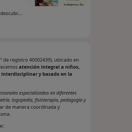
 descubrir
para
ervención
a
 pequeño
.º de registro 40002439), ubicado en
Ofrecemos
atención integral a niños,
interdisciplinar y basado en la
,
en
 el
sionales especializados en diferentes
 mirada
atría, logopedia, fisioterapia, pedagogía y
ompañando
dar de manera coordinada y
con
sona.
.
e: