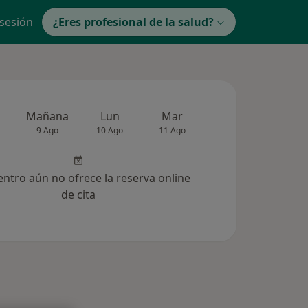
 sesión
¿Eres profesional de la salud?
Mañana
Lun
Mar
Mié
Jue
9 Ago
10 Ago
11 Ago
12 Ago
13 Ag
entro aún no ofrece la reserva online
de cita