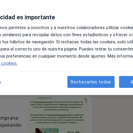
acidad es importante
 nos permites a nosotros y a nuestros colaboradores utilizar cooki
 similares) para recopilar datos con fines estadísiticos y ofrecer 
s
 tus hábitos de navegación. Si rechazas todas las cookies, solo uti
 para el correcto uso de nuestra página. Puedes retirar tu consenti
 tus preferencias en cualquier momento desde ajustes. Más informa
Enviar mensaje
e cookies.
cios
Especialistas & aseguradoras
Consultas
Opi
Rechazarlas todas
A
r
Temprana
espetando