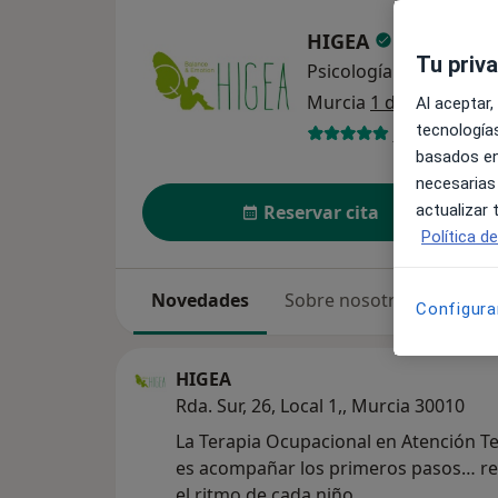
HIGEA
Tu priv
Psicología
ver más
Murcia
1 dirección
Al aceptar,
tecnologías
72 opinione
basados en
necesarias
actualizar
Reservar cita
Política d
Novedades
Sobre nosotros
Servi
Configura
HIGEA
Rda. Sur, 26, Local 1,, Murcia 30010
La Terapia Ocupacional en Atención 
es acompañar los primeros pasos… r
el ritmo de cada niño.