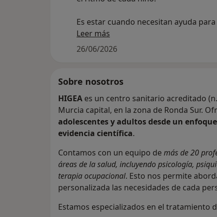
Es estar cuando necesitan ayuda para
el mundo, para explorar, para jugar y 
Leer más
ganar autonomía en su día a día.
26/06/2026
En nuestro centro, entendemos la int
como un proceso cercano, donde cad
Sobre nosotros
pequeño es único y cada avance, por
HIGEA
es un centro sanitario acreditado (n
que parezca, es importante.
Murcia capital, en la zona de Ronda Sur. 
adolescentes y adultos desde un enfoque 
Por eso contamos con Gema Martínez
evidencia científica
.
Terapeuta ocupacional especializada 
Atención Temprana, que trabaja desde
Contamos con un equipo de
más de 20 profe
vínculo, el juego y la comprensión. Su
áreas de la salud, incluyendo psicología, psiqui
pone el foco en las capacidades, ac
terapia ocupacional
. Esto nos permite abor
tanto a los niños como a sus familias 
personalizada las necesidades de cada per
sensibilidad, respeto y profesionalidad
Estamos especializados en el tratamiento d