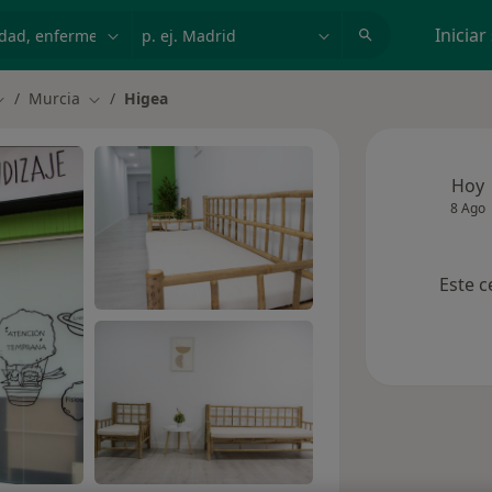
dad, enfermedad o nombre
p. ej. Madrid
Iniciar
Murcia
Higea
ambiar de ciudad
Cambiar de ciudad
Hoy
8 Ago
Este c