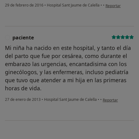
en opinión del usu
29 de febrero de 2016
•
Hospital Sant Jaume de Calella
•
•
Reportar
paciente
P
Mi niña ha nacido en este hospital, y tanto el día
del parto que fue por cesárea, como durante el
embarazo las urgencias, encantadisima con los
ginecólogos, y las enfermeras, incluso pediatría
que tuvo que atender a mi hija en las primeras
horas de vida.
en opinión del usuari
27 de enero de 2013
•
Hospital Sant Jaume de Calella
•
•
Reportar