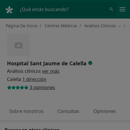
Men
¿Qué estás buscando?
Página De Inicio
Centros Médicos
Análisis Clínicos
Cambi
Hospital Sant Jaume de Calella
Análisis clínicos
ver más
Calella
1 dirección
3 opiniones
Sobre nosotros
Consultas
Opiniones
Buscar en otras clínicas