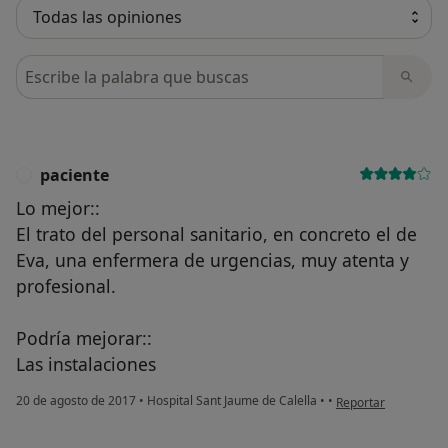
Busca en opiniones
paciente
P
Lo mejor::
El trato del personal sanitario, en concreto el de
Eva, una enfermera de urgencias, muy atenta y
profesional.
Podría mejorar::
Las instalaciones
en opinión del usuar
20 de agosto de 2017
•
Hospital Sant Jaume de Calella
•
•
Reportar