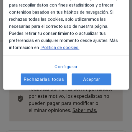
para recopilar datos con fines estadísiticos y ofrecer
contenidos basados en tus hábitos de navegación. Si
rechazas todas las cookies, solo utilizaremos las
Hospital Sant Jaume de Calella
C/ SANT JAUME, 209-217, Calella 08370
necesarias para el correcto uso de nuestra página.
Puedes retirar tu consentimiento o actualizar tus
preferencias en cualquier momento desde ajustes. Más
información en
Política de cookies.
Opiniones sobre los especialistas (3)
Configurar
3 opiniones
Rechazarlas todas
Aceptar
Todas las opiniones son importantes,
por este motivo, los especialistas no
pueden pagar para modificar o
Más informació
eliminar opiniones.
Saber más.