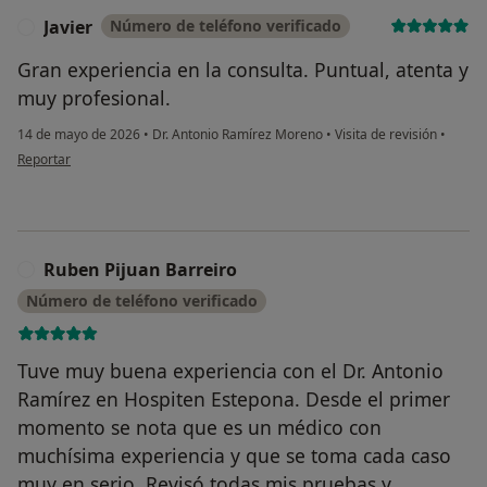
Javier
Número de teléfono verificado
J
Gran experiencia en la consulta. Puntual, atenta y
muy profesional.
14 de mayo de 2026
•
Dr. Antonio Ramírez Moreno
•
Visita de revisión
•
en opinión del usuario Javier
Reportar
Ruben Pijuan Barreiro
R
Número de teléfono verificado
Tuve muy buena experiencia con el Dr. Antonio
Ramírez en Hospiten Estepona. Desde el primer
momento se nota que es un médico con
muchísima experiencia y que se toma cada caso
muy en serio. Revisó todas mis pruebas y