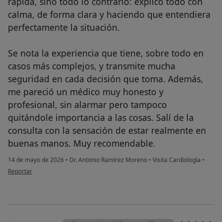
rápida, sino todo lo contrario: explicó todo con
calma, de forma clara y haciendo que entendiera
perfectamente la situación.
Se nota la experiencia que tiene, sobre todo en
casos más complejos, y transmite mucha
seguridad en cada decisión que toma. Además,
me pareció un médico muy honesto y
profesional, sin alarmar pero tampoco
quitándole importancia a las cosas. Salí de la
consulta con la sensación de estar realmente en
buenas manos. Muy recomendable.
14 de mayo de 2026
•
Dr. Antonio Ramírez Moreno
•
Visita Cardiología
•
en opinión del usuario Ruben Antonio Fernandez Lopez
Reportar