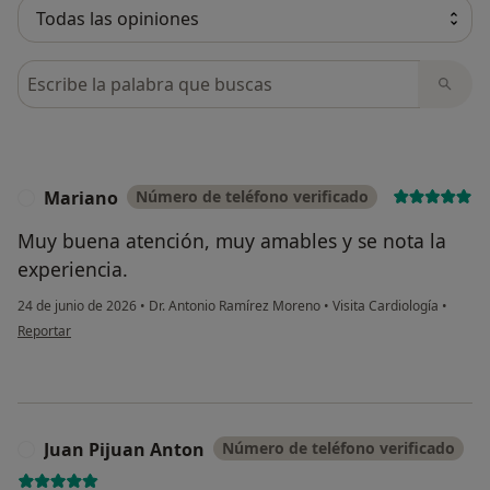
Busca en opiniones
Mariano
Número de teléfono verificado
M
Muy buena atención, muy amables y se nota la
experiencia.
24 de junio de 2026
•
Dr. Antonio Ramírez Moreno
•
Visita Cardiología
•
en opinión del usuario Mariano
Reportar
Juan Pijuan Anton
Número de teléfono verificado
J