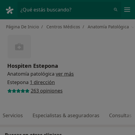
Men
¿Qué estás buscando?
Página De Inicio
Centros Médicos
Anatomía Patológica
C
Hospiten Estepona
Anatomía patológica
ver más
Estepona
1 dirección
263 opiniones
Servicios
Especialistas & aseguradoras
Consultas
Buscar en otras clínicas