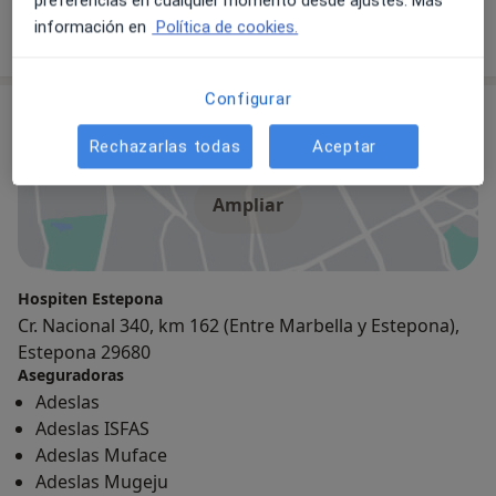
preferencias en cualquier momento desde ajustes. Más
Anestesista
información en
Política de cookies.
Configurar
Consulta
Rechazarlas todas
Aceptar
Ampliar
Hospiten Estepona
Cr. Nacional 340, km 162 (Entre Marbella y Estepona),
Estepona 29680
Aseguradoras
Adeslas
Adeslas ISFAS
Adeslas Muface
Adeslas Mugeju