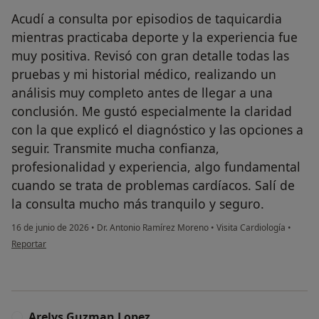
Acudí a consulta por episodios de taquicardia
mientras practicaba deporte y la experiencia fue
muy positiva. Revisó con gran detalle todas las
pruebas y mi historial médico, realizando un
análisis muy completo antes de llegar a una
conclusión. Me gustó especialmente la claridad
con la que explicó el diagnóstico y las opciones a
seguir. Transmite mucha confianza,
profesionalidad y experiencia, algo fundamental
cuando se trata de problemas cardíacos. Salí de
la consulta mucho más tranquilo y seguro.
16 de junio de 2026
•
Dr. Antonio Ramírez Moreno
•
Visita Cardiología
•
en opinión del usuario Juan Pijuan Anton
Reportar
Arelys Guzman Lopez
A