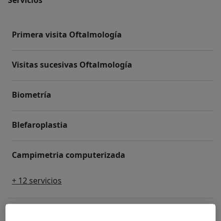
Primera visita Oftalmología
Visitas sucesivas Oftalmología
Biometría
Blefaroplastia
Campimetria computerizada
+ 12 servicios
¿Cómo funcionan los precios?