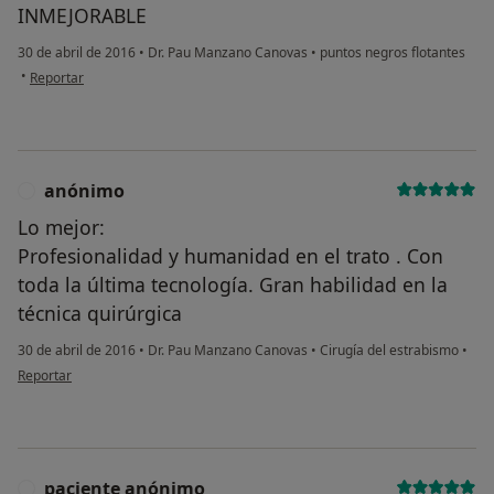
INMEJORABLE
30 de abril de 2016
•
Dr. Pau Manzano Canovas
•
puntos negros flotantes
en opinión del usuario Cuenta eliminada
•
Reportar
anónimo
A
Lo mejor:
Profesionalidad y humanidad en el trato . Con
toda la última tecnología. Gran habilidad en la
técnica quirúrgica
30 de abril de 2016
•
Dr. Pau Manzano Canovas
•
Cirugía del estrabismo
•
en opinión del usuario anónimo
Reportar
paciente anónimo
P