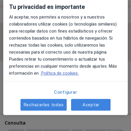
Tu privacidad es importante
Especialistas & aseguradoras
Al aceptar, nos permites a nosotros y a nuestros
colaboradores utilizar cookies (o tecnologías similares)
para recopilar datos con fines estadísiticos y ofrecer
No se aceptan aseguradoras
contenidos basados en tus hábitos de navegación. Si
Todos los especialistas de esta clínica solo aceptan
rechazas todas las cookies, solo utilizaremos las
pacientes privados.
necesarias para el correcto uso de nuestra página.
Puedes retirar tu consentimiento o actualizar tus
preferencias en cualquier momento desde ajustes. Más
información en
Política de cookies.
Dr. Pau Manzano Canovas
Oftalmólogo
Configurar
17 opiniones
Rechazarlas todas
Aceptar
Consulta