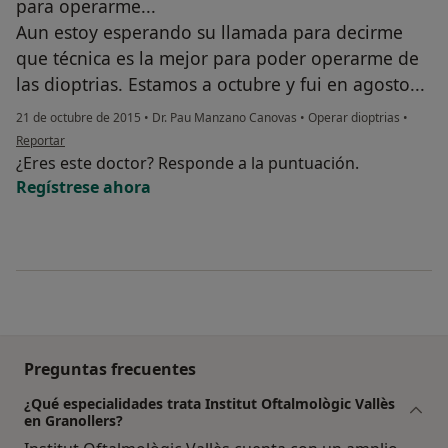
para operarme...
Aun estoy esperando su llamada para decirme
que técnica es la mejor para poder operarme de
las dioptrias. Estamos a octubre y fui en agosto...
21 de octubre de 2015
•
Dr. Pau Manzano Canovas
•
Operar dioptrias
•
en opinión del usuario Cuenta eliminada
Reportar
¿Eres este doctor? Responde a la puntuación.
Regístrese ahora
Preguntas frecuentes
¿Qué especialidades trata Institut Oftalmològic Vallès
en Granollers?