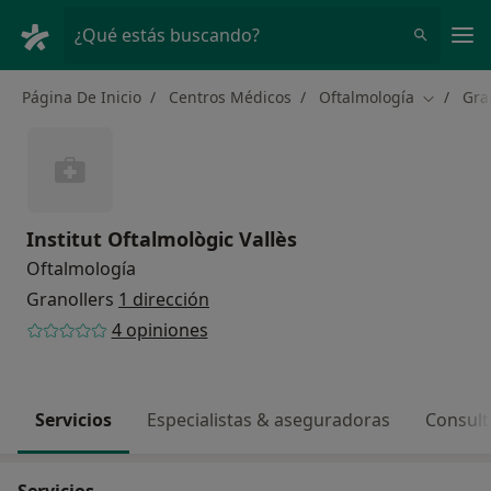
Men
¿Qué estás buscando?
Página De Inicio
Centros Médicos
Oftalmología
Gra
Cambiar 
Institut Oftalmològic Vallès
Oftalmología
Granollers
1 dirección
4 opiniones
Servicios
Especialistas & aseguradoras
Consult
Servicios