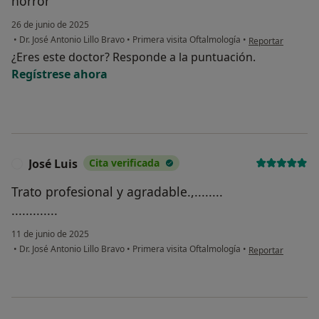
horror
26 de junio de 2025
en opinión del us
•
Dr. José Antonio Lillo Bravo
•
Primera visita Oftalmología
•
Reportar
¿Eres este doctor? Responde a la puntuación.
Regístrese ahora
José Luis
Cita verificada
J
Trato profesional y agradable.,........
.............
11 de junio de 2025
en opinión del usu
•
Dr. José Antonio Lillo Bravo
•
Primera visita Oftalmología
•
Reportar