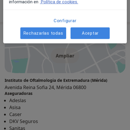
Oftalmólogo
información en
Política de cookies.
659 opiniones
Configurar
Consulta
Rechazarlas todas
Aceptar
Ampliar
Instituto de Oftalmologia de Extremadura (Mérida)
Avenida Reina Sofia 24, Mérida 06800
Aseguradoras
Adeslas
Asisa
Caser
DKV Seguros
Sanitas