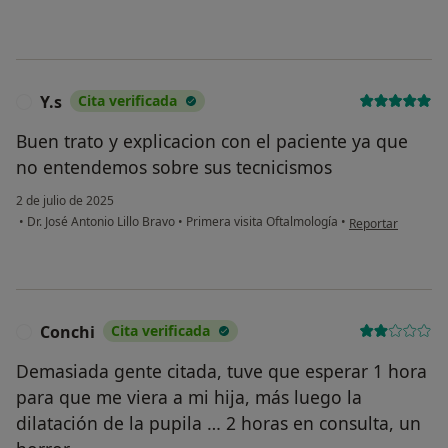
Y.s
Cita verificada
Y
Buen trato y explicacion con el paciente ya que
no entendemos sobre sus tecnicismos
2 de julio de 2025
en opinión del usu
•
Dr. José Antonio Lillo Bravo
•
Primera visita Oftalmología
•
Reportar
Conchi
Cita verificada
C
Demasiada gente citada, tuve que esperar 1 hora
para que me viera a mi hija, más luego la
dilatación de la pupila … 2 horas en consulta, un