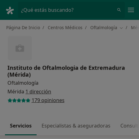
Men
¿Qué estás buscando?
Página De Inicio
Centros Médicos
Oftalmología
Mér
Cambiar 
Instituto de Oftalmologia de Extremadura
(Mérida)
Oftalmología
Mérida
1 dirección
179 opiniones
Servicios
Especialistas & aseguradoras
Consult