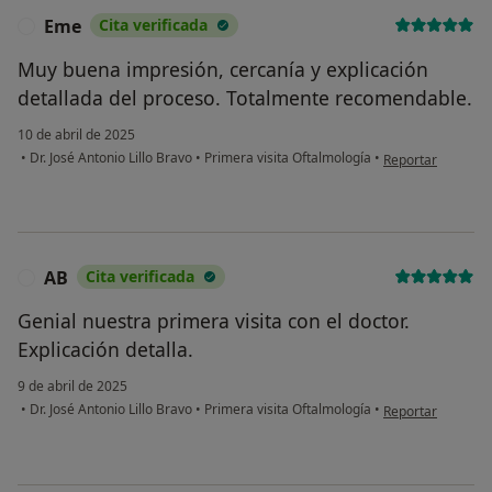
Eme
Cita verificada
E
Muy buena impresión, cercanía y explicación
detallada del proceso. Totalmente recomendable.
10 de abril de 2025
en opinión del us
•
Dr. José Antonio Lillo Bravo
•
Primera visita Oftalmología
•
Reportar
AB
Cita verificada
A
Genial nuestra primera visita con el doctor.
Explicación detalla.
9 de abril de 2025
en opinión del us
•
Dr. José Antonio Lillo Bravo
•
Primera visita Oftalmología
•
Reportar