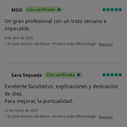
MGG
Cita verificada
M
Un gran profesional con un trato cercano e
impecable.
3 de abril de 2025
en opinión del u
•
Dr. José Antonio Lillo Bravo
•
Primera visita Oftalmología
•
Reportar
Sara Sequeda
Cita verificada
S
Excelente facultativo, explicaciones y dedicación
de diez.
Para mejorar, la puntualidad.
27 de marzo de 2025
en opinión del us
•
Dr. José Antonio Lillo Bravo
•
Primera visita Oftalmología
•
Reportar