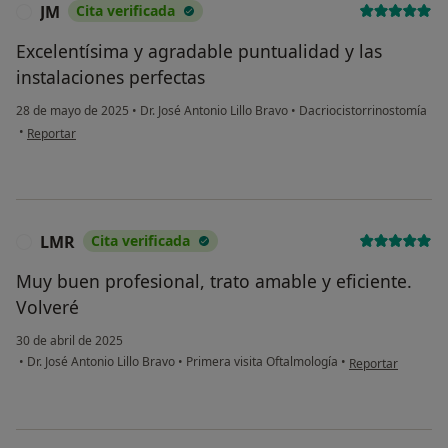
JM
Cita verificada
J
Excelentísima y agradable puntualidad y las
instalaciones perfectas
28 de mayo de 2025
•
Dr. José Antonio Lillo Bravo
•
Dacriocistorrinostomía
en opinión del usuario JM
•
Reportar
LMR
Cita verificada
L
Muy buen profesional, trato amable y eficiente.
Volveré
30 de abril de 2025
en opinión del us
•
Dr. José Antonio Lillo Bravo
•
Primera visita Oftalmología
•
Reportar