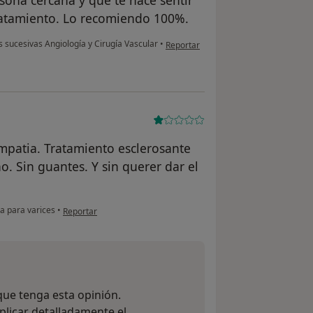
sona cercana y que te hace sentir
tratamiento. Lo recomiendo 100%.
en opinión del usuario Natalia Pujol
s sucesivas Angiología y Cirugía Vascular
•
Reportar
 empatia. Tratamiento esclerosante
o. Sin guantes. Y sin querer dar el
en opinión del usuario T. P.
 para varices
•
Reportar
e tenga esta opinión.
plicar detalladamente el