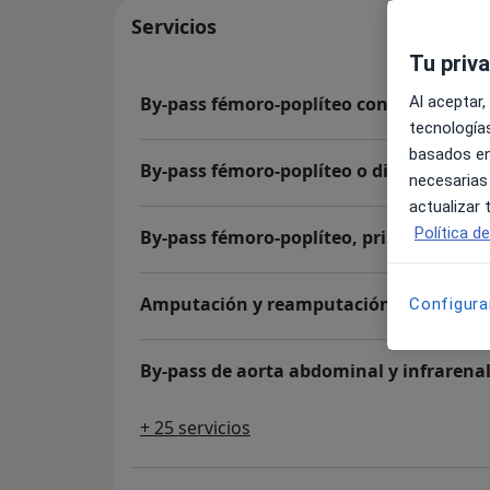
Servicios
Tu priv
Al aceptar,
By-pass fémoro-poplíteo con angioplast
tecnologías
basados en
By-pass fémoro-poplíteo o distal con ve
necesarias
actualizar
Política d
By-pass fémoro-poplíteo, primera porció
Amputación y reamputación de muñón
Configura
By-pass de aorta abdominal y infrarenal,
+ 25 servicios