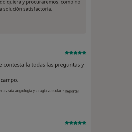
ndo quiera y procuraremos, como no
 solución satisfactoria.
e contesta la todas las preguntas y
u campo.
en opinión del usuario A.G
ra visita angiología y cirugía vascular
•
Reportar