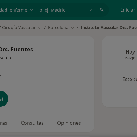
dad, enfermedad o nombre
p. ej. Madrid
Iniciar
Y Cirugía Vascular
Barcelona
Instituto Vascular Drs. Fu
Cambiar de ciudad
Cambiar de ciudad
Drs. Fuentes
Hoy
scular
6 Ago
s
Este c
s)
oras
Consultas
Opiniones