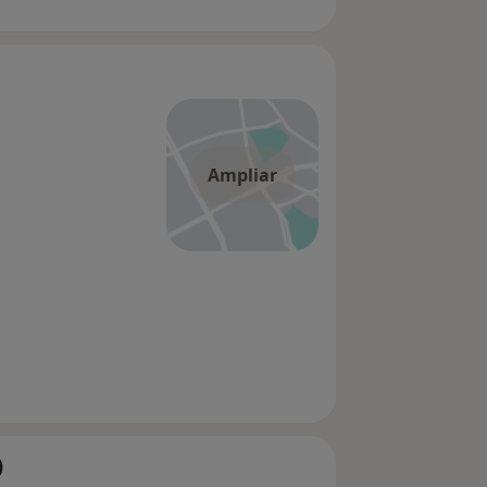
Ampliar
)