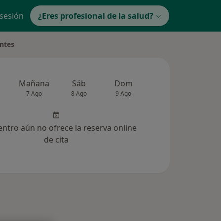
 sesión
¿Eres profesional de la salud?
entes
Mañana
Sáb
Dom
Lun
Mar
7 Ago
8 Ago
9 Ago
10 Ago
11 Ag
entro aún no ofrece la reserva online
de cita