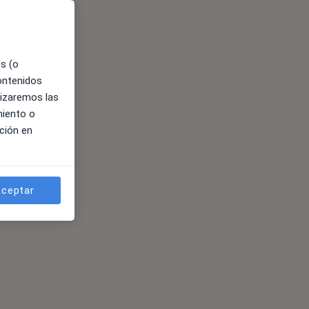
es (o
contenidos
lizaremos las
miento o
ción en
ceptar