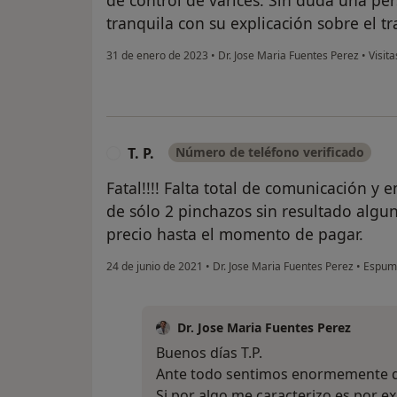
de control de varices. Sin duda una per
tranquila con su explicación sobre el 
31 de enero de 2023
•
Dr. Jose Maria Fuentes Perez
•
Visita
T. P.
Número de teléfono verificado
T
Fatal!!!! Falta total de comunicación y
de sólo 2 pinchazos sin resultado algun
precio hasta el momento de pagar.
24 de junio de 2021
•
Dr. Jose Maria Fuentes Perez
•
Espuma
Dr. Jose Maria Fuentes Perez
Buenos días T.P.
Ante todo sentimos enormemente qu
Si por algo me caracterizo es por ex