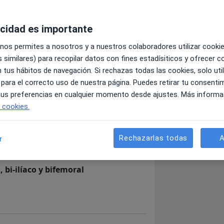
acidad es importante
 nos permites a nosotros y a nuestros colaboradores utilizar cooki
ia
 similares) para recopilar datos con fines estadísiticos y ofrecer 
 tus hábitos de navegación. Si rechazas todas las cookies, solo uti
na
 para el correcto uso de nuestra página. Puedes retirar tu consenti
 tus preferencias en cualquier momento desde ajustes. Más informa
e cookies.
n con vena y/o prótesis
Rechazarlas todas
A
r
 bi-ilíaco y bifemoral