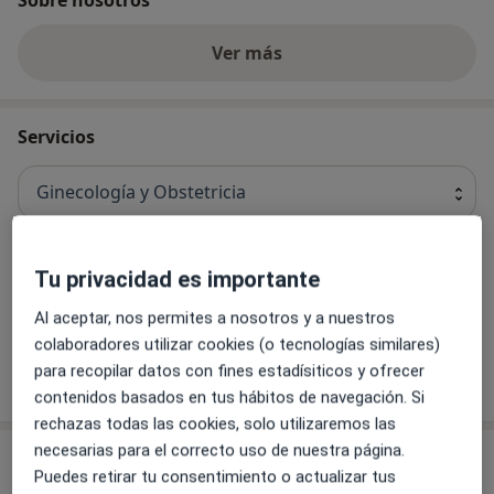
Ver más
Servicios
Ginecología y Obstetricia
Tu privacidad es importante
Fecundación In Vitro (FIV)
Al aceptar, nos permites a nosotros y a nuestros
colaboradores utilizar cookies (o tecnologías similares)
para recopilar datos con fines estadísiticos y ofrecer
¿Cómo funcionan los precios?
contenidos basados en tus hábitos de navegación. Si
rechazas todas las cookies, solo utilizaremos las
necesarias para el correcto uso de nuestra página.
Especialistas & aseguradoras
Puedes retirar tu consentimiento o actualizar tus