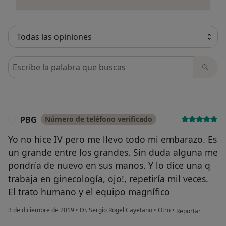
Busca en opiniones
PBG
Número de teléfono verificado
P
Yo no hice IV pero me llevo todo mi embarazo. Es
un grande entre los grandes. Sin duda alguna me
pondría de nuevo en sus manos. Y lo dice una q
trabaja en ginecología, ojo!, repetiría mil veces.
El trato humano y el equipo magnífico
en opinión del us
3 de diciembre de 2019
•
Dr. Sergio Rogel Cayetano
•
Otro
•
Reportar