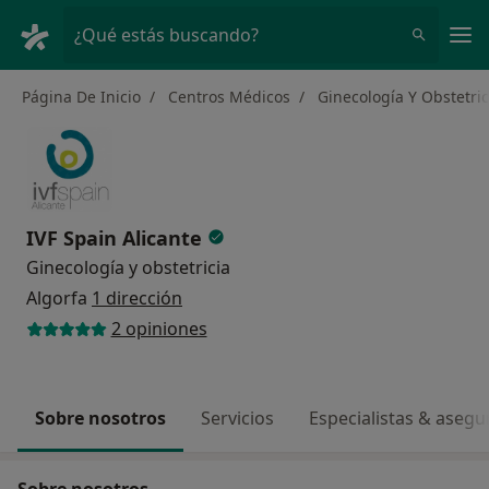
Men
¿Qué estás buscando?
Página De Inicio
Centros Médicos
Ginecología Y Obstetric
IVF Spain Alicante
Ginecología y obstetricia
Algorfa
1 dirección
2 opiniones
Sobre nosotros
Servicios
Especialistas & aseg
Sobre nosotros