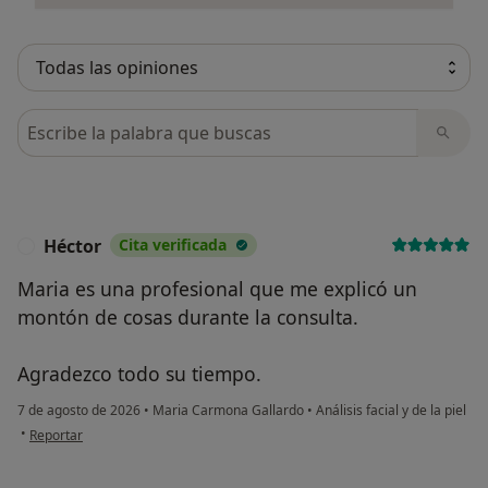
Busca en opiniones
Héctor
Cita verificada
H
Maria es una profesional que me explicó un
montón de cosas durante la consulta.
Agradezco todo su tiempo.
7 de agosto de 2026
•
Maria Carmona Gallardo
•
Análisis facial y de la piel
en opinión del usuario Héctor
•
Reportar