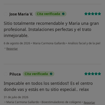
Jose Maria V.
Cita verificada
J
Sitio totalmente recomendable y Maria una gran
profesional. Instalaciones perfectas y el trato
inmejorable.
6 de agosto de 2026
•
Maria Carmona Gallardo
•
Análisis facial y de la piel
en opinión del usuario Jose Maria V.
•
Reportar
Piluca
Cita verificada
P
Impecable en todos los sentidos!! Es el centro
donde vas y estás en tu sitio especial.. relax
31 de julio de 2026
en opinión del u
•
Maria Carmona Gallardo
•
Bioestimuladores de colágeno
•
Reportar