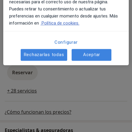
necesarias para el correcto uso de nuestra página.
Primera visita suelo pélvico
Popular
Puedes retirar tu consentimiento o actualizar tus
Primera visita suelo pélvico
70 €
Detalles
preferencias en cualquier momento desde ajustes. Más
información en
Política de cookies.
Reservar
Configurar
Limpieza facial
Popular
Rechazarlas todas
Aceptar
Limpieza facial
100 €
Detalles
Reservar
+ 28 servicios
¿Cómo funcionan los precios?
Especialistas & aseguradoras