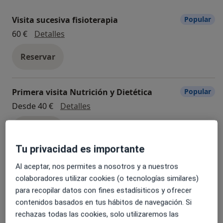
Visita sucesiva fisioterapia
Popular
Visita sucesiva fisioterapia
60 €
Detalles
Reservar
Primera visita Nutrición y Dietética
Popular
Primera visita Nutrición y Dietética
Desde 40 €
Detalles
Reservar
Tu privacidad es importante
Primera visita fisioterapia
Popular
Al aceptar, nos permites a nosotros y a nuestros
Primera visita fisioterapia
70 €
Detalles
colaboradores utilizar cookies (o tecnologías similares)
para recopilar datos con fines estadísiticos y ofrecer
Reservar
contenidos basados en tus hábitos de navegación. Si
rechazas todas las cookies, solo utilizaremos las