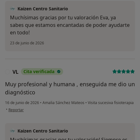
Kaizen Centro Sanitario
Muchísimas gracias por tu valoración Eva, ya
sabes que estamos encantadas de poder ayudarte
en todo!
23 de junio de 2026
VL
Cita verificada
V
Muy profesional y humana , enseguida me dio un
diagnóstico
16 de junio de 2026
•
Amalia Sánchez Mateos
•
Visita sucesiva fisioterapia
en opinión del usuario VL
•
Reportar
Kaizen Centro Sanitario
Muchísimas gracias por tu valoración! Siempre es