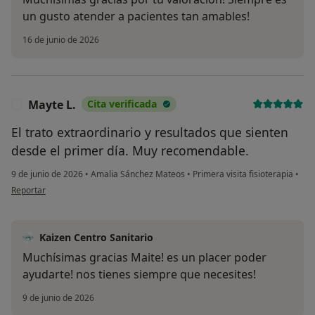
un gusto atender a pacientes tan amables!
16 de junio de 2026
Mayte L.
Cita verificada
M
El trato extraordinario y resultados que sienten
desde el primer día. Muy recomendable.
9 de junio de 2026
•
Amalia Sánchez Mateos
•
Primera visita fisioterapia
•
en opinión del usuario Mayte L.
Reportar
Kaizen Centro Sanitario
Muchísimas gracias Maite! es un placer poder
ayudarte! nos tienes siempre que necesites!
9 de junio de 2026