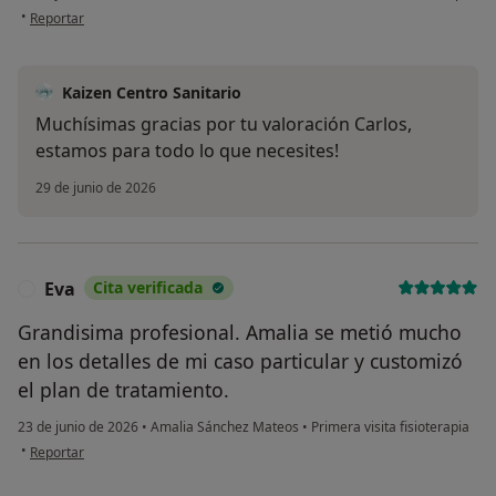
en opinión del usuario Carlos
•
Reportar
Kaizen Centro Sanitario
Muchísimas gracias por tu valoración Carlos,
estamos para todo lo que necesites!
29 de junio de 2026
Eva
Cita verificada
E
Grandisima profesional. Amalia se metió mucho
en los detalles de mi caso particular y customizó
el plan de tratamiento.
23 de junio de 2026
•
Amalia Sánchez Mateos
•
Primera visita fisioterapia
en opinión del usuario Eva
•
Reportar