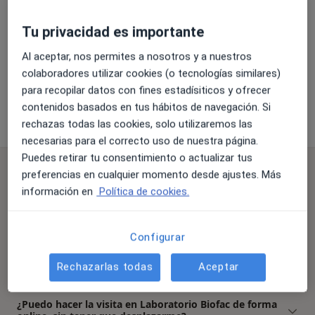
Tu privacidad es importante
Ampliar
Al aceptar, nos permites a nosotros y a nuestros
colaboradores utilizar cookies (o tecnologías similares)
para recopilar datos con fines estadísiticos y ofrecer
Laboratorio Biofac
contenidos basados en tus hábitos de navegación. Si
Av. Antonio Machado, -s/n, Benalmádena 29639
rechazas todas las cookies, solo utilizaremos las
necesarias para el correcto uso de nuestra página.
Puedes retirar tu consentimiento o actualizar tus
Preguntas frecuentes
preferencias en cualquier momento desde ajustes. Más
información en
Política de cookies.
¿Qué especialidades trata Laboratorio Biofac en
Benalmádena?
Laboratorio Biofac cuenta con un amplio equipo en
Configurar
Benalmádena que cubre las siguientes
especialidades: Análisis Clínicos.
Rechazarlas todas
Aceptar
¿Qué servicios realiza Laboratorio Biofac?
¿Puedo hacer la visita en Laboratorio Biofac de forma