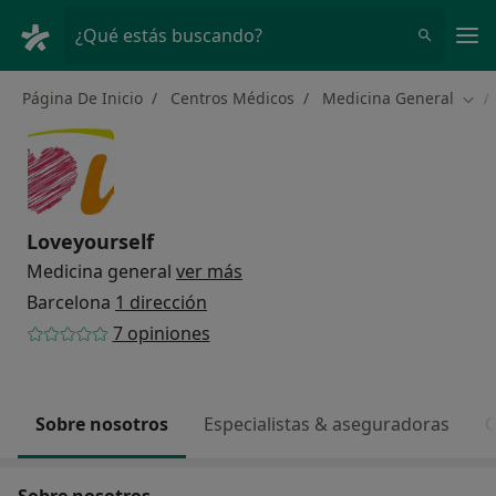
Men
¿Qué estás buscando?
Página De Inicio
Centros Médicos
Medicina General
Camb
Loveyourself
Medicina general
ver más
Barcelona
1 dirección
7 opiniones
Sobre nosotros
Especialistas & aseguradoras
C
Sobre nosotros