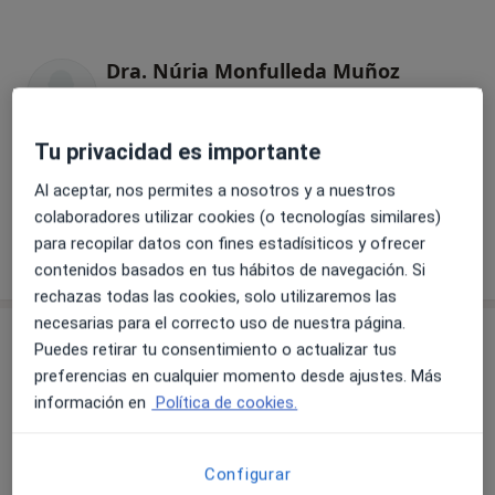
Dra. Núria Monfulleda Muñoz
Médico general
7 opiniones
Tu privacidad es importante
Al aceptar, nos permites a nosotros y a nuestros
Dr. Carles Miralles Guri
colaboradores utilizar cookies (o tecnologías similares)
Médico general
para recopilar datos con fines estadísiticos y ofrecer
contenidos basados en tus hábitos de navegación. Si
rechazas todas las cookies, solo utilizaremos las
necesarias para el correcto uso de nuestra página.
Consulta
Puedes retirar tu consentimiento o actualizar tus
preferencias en cualquier momento desde ajustes. Más
información en
Política de cookies.
Ampliar
Configurar