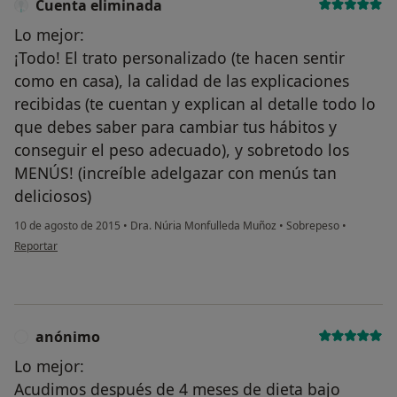
Cuenta eliminada
Lo mejor:
¡Todo! El trato personalizado (te hacen sentir
como en casa), la calidad de las explicaciones
recibidas (te cuentan y explican al detalle todo lo
que debes saber para cambiar tus hábitos y
conseguir el peso adecuado), y sobretodo los
MENÚS! (increíble adelgazar con menús tan
deliciosos)
10 de agosto de 2015
•
Dra. Núria Monfulleda Muñoz
•
Sobrepeso
•
en opinión del usuario Cuenta eliminada
Reportar
anónimo
A
Lo mejor:
Acudimos después de 4 meses de dieta bajo