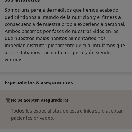
Somos una pareja de médicos que hemos acabado
dedicándonos al mundo de la nutrición y el fitness a
consecuencia de nuestra propia experiencia personal.
Ambos pasamos por fases de nuestras vidas en las
que nuestros malos hábitos alimentarios nos
impedían disfrutar plenamente de ella. Intuíamos que
algo estábamos haciendo mal pero (aún siendo
Acerca de nosotros
médicos) nunca fuimos plenamente conscientes de
ver más
hasta que punto la alimentación y el ejercicio influían
en nuestra salud…hasta que la perdimos.
Ahora nos dedicamos a ayudar a las personas a
Especialistas & aseguradoras
cambiar sus hábitos de vida y mejorar su salud
mediante una correcta nutrición y el ejercicio físico.
No se aceptan aseguradoras
Todos los especialistas de esta clínica solo aceptan
pacientes privados.