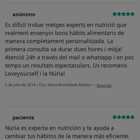
anónimo
A
Es dificil trobar metges experts en nutrició que
realment ensenyin bons hàbits alimentaris de
manera completament personalitzada. La
primera consulta va durar dues hores i mitja!
Atenció 24h a través del mail o whatsapp i en poc
temps un resultats espectaculars. Us recomano
Loveyourself i la Núria!
en opinión del usuario a
5 de julio de 2014
•
Dra. Núria Monfulleda Muñoz
•
•
Reportar
paciente
P
Núria es experta en nutrición y te ayuda a
cambiar tus hábitos de la manera más eficiente.