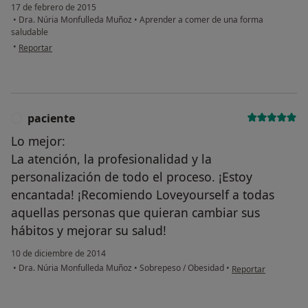
17 de febrero de 2015
•
Dra. Núria Monfulleda Muñoz
•
Aprender a comer de una forma
saludable
en opinión del usuario paciente
•
Reportar
paciente
P
Lo mejor:
La atención, la profesionalidad y la
personalización de todo el proceso. ¡Estoy
encantada! ¡Recomiendo Loveyourself a todas
aquellas personas que quieran cambiar sus
hábitos y mejorar su salud!
10 de diciembre de 2014
en opinión del usua
•
Dra. Núria Monfulleda Muñoz
•
Sobrepeso / Obesidad
•
Reportar