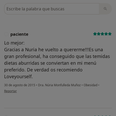
Busca en opiniones
paciente
P
Lo mejor:
Gracias a Nuria he vuelto a quererme!!!Es una
gran profesional, ha conseguido que las temidas
dietas aburridas se conviertan en mi menú
preferido. De verdad os recomiendo
Loveyourself.
30 de agosto de 2015
•
Dra. Núria Monfulleda Muñoz
•
Obesidad
•
en opinión del usuario paciente
Reportar