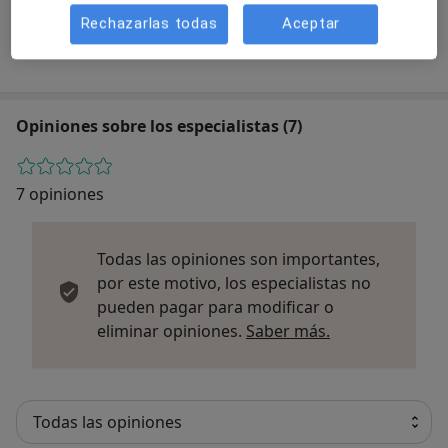
Loveyourself
Rechazarlas todas
Aceptar
Carrer Diputació 266, Barcelona 08007
Opiniones sobre los especialistas (7)
7 opiniones
Todas las opiniones son importantes,
por este motivo, los especialistas no
pueden pagar para modificar o
Más informació
eliminar opiniones.
Saber más.