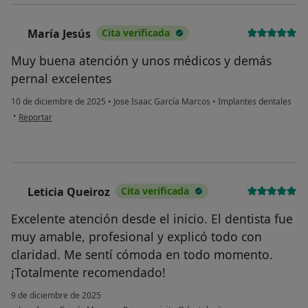
María Jesús
Cita verificada
M
Muy buena atención y unos médicos y demás
pernal excelentes
10 de diciembre de 2025
•
Jose Isaac García Marcos
•
Implantes dentales
en opinión del usuario María Jesús
•
Reportar
Leticia Queiroz
Cita verificada
L
Excelente atención desde el inicio. El dentista fue
muy amable, profesional y explicó todo con
claridad. Me sentí cómoda en todo momento.
¡Totalmente recomendado!
9 de diciembre de 2025
en opinión del usuar