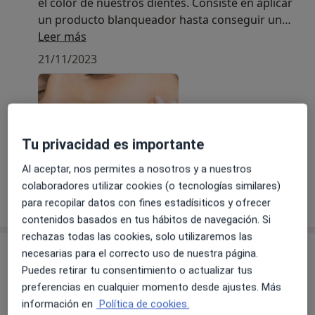
el color de nuestros dientes. Consiste en aplicar
un producto blanqueador hasta conseguir un
color más blanco en nuestros dientes, sin perder
Leer más
la naturalidad.
21/11/2023
Se realizará un diagnóstico y una limpieza previa.
.
Tu privacidad es importante
Al aceptar, nos permites a nosotros y a nuestros
colaboradores utilizar cookies (o tecnologías similares)
para recopilar datos con fines estadísiticos y ofrecer
contenidos basados en tus hábitos de navegación. Si
rechazas todas las cookies, solo utilizaremos las
Sobre nosotros
necesarias para el correcto uso de nuestra página.
Puedes retirar tu consentimiento o actualizar tus
La mejor calidad al alcance de todos
preferencias en cualquier momento desde ajustes. Más
Otra forma de entender la medicina estética. Los
información en
Política de cookies.
mejores profesionales acompañados de la última