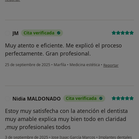
JM
Cita verificada
J
Muy atento e eficiente. Me explicó el proceso
perfectamente. Gran profesional.
en opinión del usuar
25 de septiembre de 2025
•
Marfila
•
Medicina estética
•
Reportar
Nidia MALDONADO
Cita verificada
N
Estoy muy satisfecha con la atención el dentista
muy amable explica muy bien todo en claridad
,muy profesionales todos
3 de septiembre de 2025
•
Jose Isaac García Marcos
•
Implantes dentales