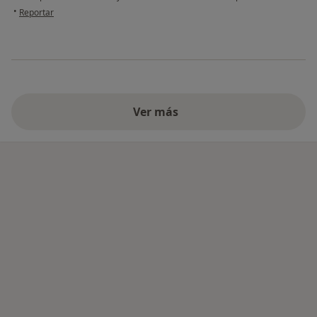
en opinión del usuario Nidia MALDONADO
•
Reportar
Ver más