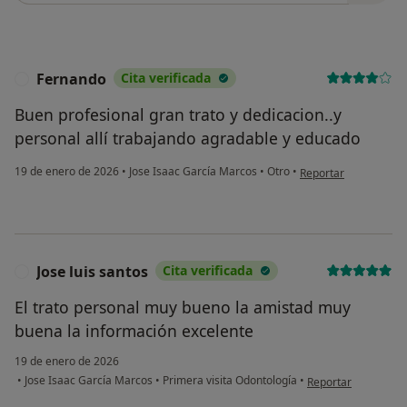
Fernando
Cita verificada
F
Buen profesional gran trato y dedicacion..y
personal allí trabajando agradable y educado
en opinión del usuar
19 de enero de 2026
•
Jose Isaac García Marcos
•
Otro
•
Reportar
Jose luis santos
Cita verificada
J
El trato personal muy bueno la amistad muy
buena la información excelente
19 de enero de 2026
en opinión del usuar
•
Jose Isaac García Marcos
•
Primera visita Odontología
•
Reportar