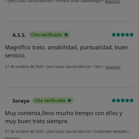
•
Jose Isaac García Marcos
•
Primera visita Odontología
•
Reportar
A.S.S.
Cita verificada
A
Magnífico trato, amabilidad, puntualidad, buen
servicio.
en opinión del usuar
27 de octubre de 2025
•
Jose Isaac García Marcos
•
Otro
•
Reportar
Soraya
Cita verificada
S
Muy contenta,llevo mucho tiempo con ellos y
muy buen trato siempre.
27 de octubre de 2025
•
Jose Isaac García Marcos
•
Implantes dentales
•
en opinión del usuario Soraya
Reportar