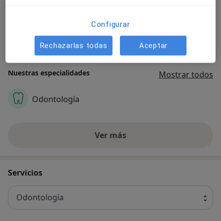
tecnología aplicada a salud.⁣ Nuestro objetivo es
conseguir que cada paciente encuentre la mejor
Configurar
versión de sí mismo. ⁣Prevenir y mejorar, sin
transformar.
Rechazarlas todas
Aceptar
Acerca de nosotros
ver más
Nuestras especialidades
Mostrar todos
Odontología
Ver más
Servicios
Odontología