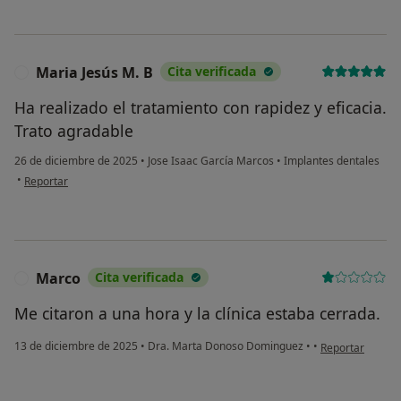
Maria Jesús M. B
Cita verificada
M
Ha realizado el tratamiento con rapidez y eficacia.
Trato agradable
26 de diciembre de 2025
•
Jose Isaac García Marcos
•
Implantes dentales
en opinión del usuario Maria Jesús M. B
•
Reportar
Marco
Cita verificada
M
Me citaron a una hora y la clínica estaba cerrada.
en opinión del 
13 de diciembre de 2025
•
Dra. Marta Donoso Dominguez
•
•
Reportar