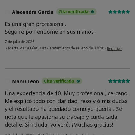
Alexandra Garcia
Cita verificada
A
Es una gran profesional.
Seguiré poniéndome en sus manos .
7 de julio de 2026
en opinión del u
•
Marta María Díaz Díaz
•
Tratamiento de relleno de labios
•
Reportar
Manu Leon
Cita verificada
M
Una experiencia de 10. Muy profesional, cercano.
Me explicó todo con claridad, resolvió mis dudas
y el resultado ha quedado como yo quería . Se
nota que le apasiona su trabajo y cuida cada
detalle. Sin duda, volveré. ¡Muchas gracias!
en opinión del usuario M