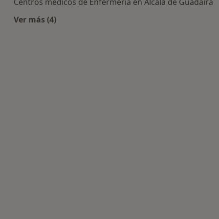
Centros médicos de Enfermería en Alcala de Guadaira
Ver más (4)
Más en esta categoría: Centros de Enfermería ce