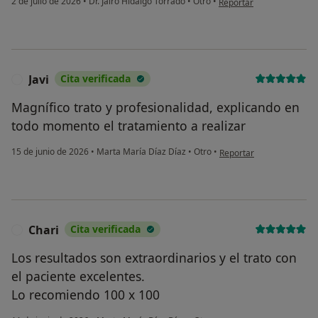
2 de julio de 2026
•
Dr. Jairo Hidalgo Torrado
•
Otro
•
Reportar
Javi
Cita verificada
J
Magnífico trato y profesionalidad, explicando en
todo momento el tratamiento a realizar
en opinión del usuario Jav
15 de junio de 2026
•
Marta María Díaz Díaz
•
Otro
•
Reportar
Chari
Cita verificada
C
Los resultados son extraordinarios y el trato con
el paciente excelentes.
Lo recomiendo 100 x 100
en opinión del usuario Ch