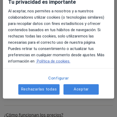
Primera visita Enfermería
Servicio gratuito
Detalles
Tu privacidad es importante
Al aceptar, nos permites a nosotros y a nuestros
Reservar
colaboradores utilizar cookies (o tecnologías similares)
para recopilar datos con fines estadísiticos y ofrecer
contenidos basados en tus hábitos de navegación. Si
Mesoterapia facial
rechazas todas las cookies, solo utilizaremos las
Mesoterapia facial
120 €
Detalles
necesarias para el correcto uso de nuestra página.
Puedes retirar tu consentimiento o actualizar tus
Peeling químico
preferencias en cualquier momento desde ajustes. Más
Peeling químico
79 €
Detalles
información en
Política de cookies.
Tratamiento de relleno de labios
Configurar
Tratamiento de relleno de labios
265 €
Detalles
Rechazarlas todas
Aceptar
+ 2 servicios
¿Cómo funcionan los precios?