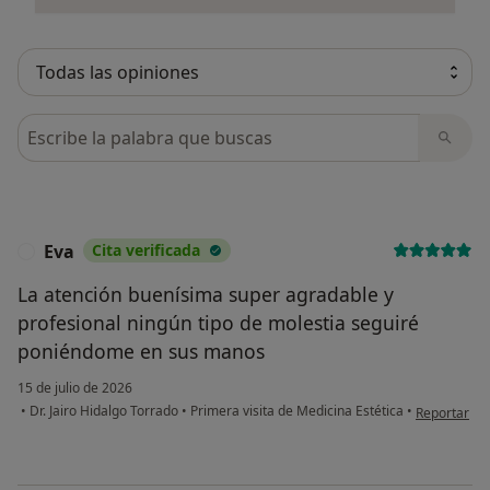
Busca en opiniones
Eva
Cita verificada
E
La atención buenísima super agradable y
profesional ningún tipo de molestia seguiré
poniéndome en sus manos
15 de julio de 2026
en opinión d
•
Dr. Jairo Hidalgo Torrado
•
Primera visita de Medicina Estética
•
Reportar