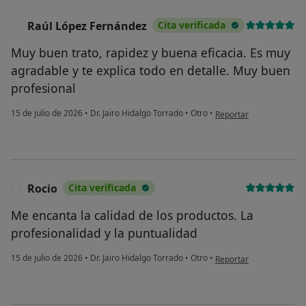
Raúl López Fernández
Cita verificada
R
Muy buen trato, rapidez y buena eficacia. Es muy
agradable y te explica todo en detalle. Muy buen
profesional
en opinión del usuario 
15 de julio de 2026
•
Dr. Jairo Hidalgo Torrado
•
Otro
•
Reportar
Rocio
Cita verificada
R
Me encanta la calidad de los productos. La
profesionalidad y la puntualidad
en opinión del usuario R
15 de julio de 2026
•
Dr. Jairo Hidalgo Torrado
•
Otro
•
Reportar