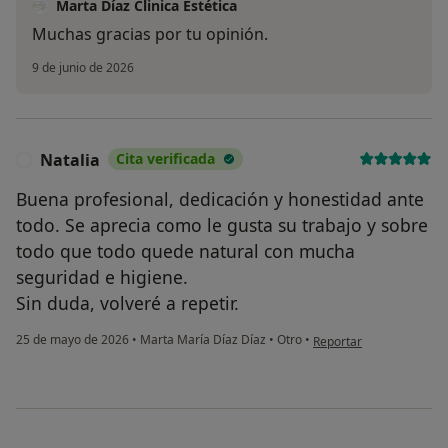
Marta Díaz Clinica Estética
Muchas gracias por tu opinión.
9 de junio de 2026
Natalia
Cita verificada
N
Buena profesional, dedicación y honestidad ante
todo. Se aprecia como le gusta su trabajo y sobre
todo que todo quede natural con mucha
seguridad e higiene.
Sin duda, volveré a repetir.
en opinión del usuario N
25 de mayo de 2026
•
Marta María Díaz Díaz
•
Otro
•
Reportar