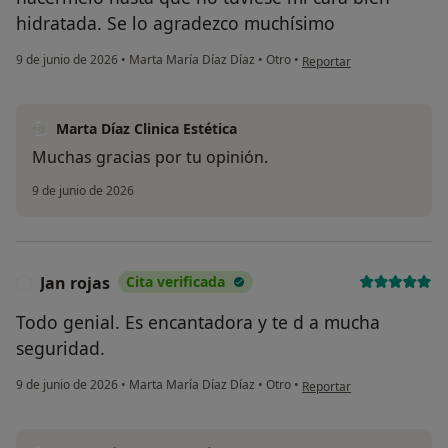
hidratada. Se lo agradezco muchísimo
en opinión del usuario Ta
9 de junio de 2026
•
Marta María Díaz Díaz
•
Otro
•
Reportar
Marta Díaz Clinica Estética
Muchas gracias por tu opinión.
9 de junio de 2026
Jan rojas
Cita verificada
J
Todo genial. Es encantadora y te d a mucha
seguridad.
en opinión del usuario Jan 
9 de junio de 2026
•
Marta María Díaz Díaz
•
Otro
•
Reportar