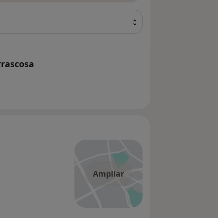
rrascosa
Ampliar