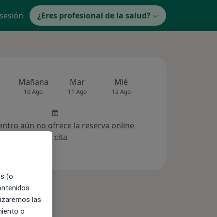
 sesión
¿Eres profesional de la salud?
Mañana
Mar
Mié
Jue
Vie
10 Ago
11 Ago
12 Ago
13 Ago
14 Ag
entro aún no ofrece la reserva online
de cita
es (o
contenidos
lizaremos las
miento o