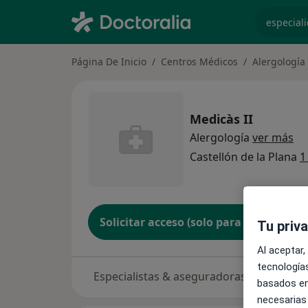
especiali
Página De Inicio
Centros Médicos
Alergología
Medicàs II
Alergología
ver más
Castellón de la Plana
1
Solicitar acceso (solo para propietario
Tu priv
Al aceptar,
tecnologías
Especialistas & aseguradoras
basados en
necesarias