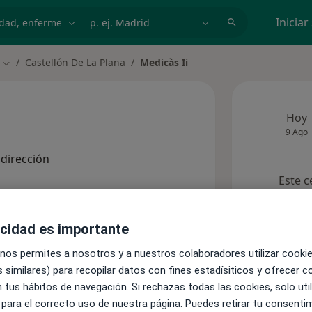
dad, enfermedad o nombre
p. ej. Madrid
Iniciar
Castellón De La Plana
Medicàs Ii
Cambiar de ciudad
Hoy
9 Ago
 dirección
Este c
s)
acidad es importante
 nos permites a nosotros y a nuestros colaboradores utilizar cooki
 similares) para recopilar datos con fines estadísiticos y ofrecer 
Consultas
 tus hábitos de navegación. Si rechazas todas las cookies, solo uti
 para el correcto uso de nuestra página. Puedes retirar tu consenti