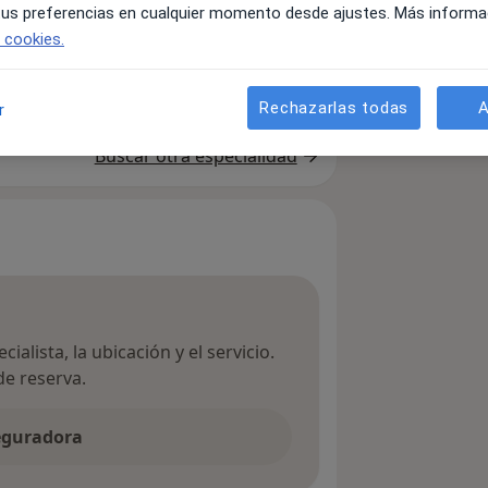
 tus preferencias en cualquier momento desde ajustes. Más informa
e cookies.
Rechazarlas todas
A
r
apeuta
Urólogo
Buscar otra especialidad
ialista, la ubicación y el servicio.
de reserva.
seguradora