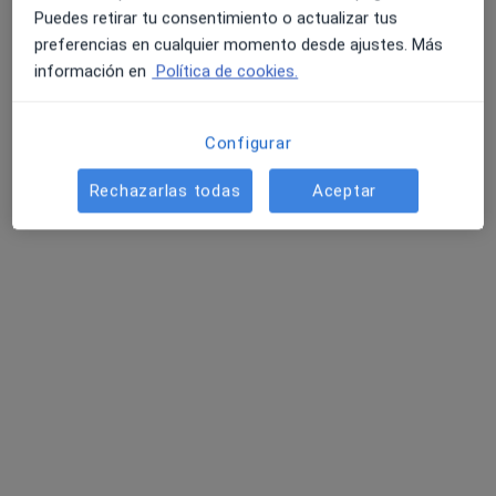
Puedes retirar tu consentimiento o actualizar tus
preferencias en cualquier momento desde ajustes. Más
Hospital Viamed Los Manzanos
información en
Política de cookies.
·
Ver más
Médico general, Alergólogo, Analista clínico
15 opiniones
Configurar
Dirección 1
Dirección 2
Rechazarlas todas
Aceptar
Calle Hermanos Maristas, s/n, Lardero
•
Mapa
Hospital Viamed Los Manzanos
Ningún profesional de este centro tiene citas disponibles
Mostrar perfil