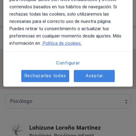
contenidos basados en tus hábitos de navegación. Si
rechazas todas las cookies, solo utilizaremos las
¿Cómo funcionan los precios?
necesarias para el correcto uso de nuestra página.
Puedes retirar tu consentimiento o actualizar tus
Especialistas & aseguradoras
preferencias en cualquier momento desde ajustes. Más
información en
Política de cookies.
No se aceptan aseguradoras
Configurar
Todos los especialistas de esta clínica solo aceptan
Rechazarlas todas
Aceptar
pacientes privados.
Psicólogo
Lohizune Loroño Martínez
Psicólogo, Psicólogo infantil