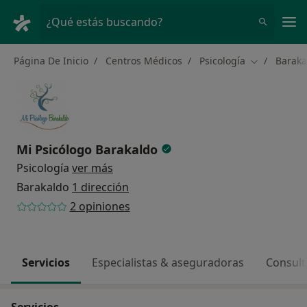
Men
¿Qué estás buscando?
Página De Inicio
Centros Médicos
Psicología
Baraka
Cambiar de 
Mi Psicólogo Barakaldo
Psicología
ver más
Barakaldo
1 dirección
2 opiniones
Servicios
Especialistas & aseguradoras
Consult
Servicios