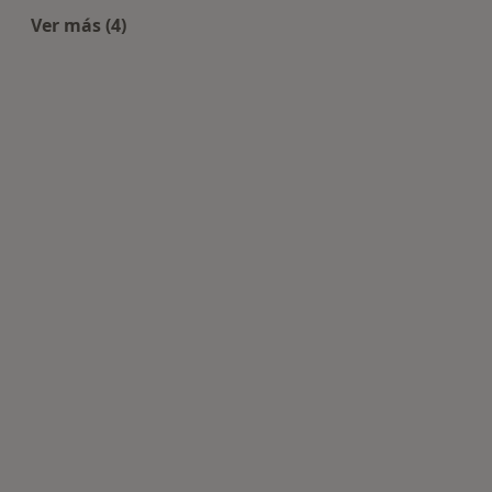
Ver más (4)
Más en esta categoría: Centros de Psicología cer