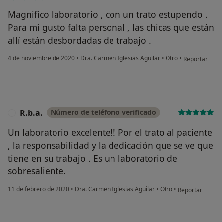
Magnifico laboratorio , con un trato estupendo .
Para mi gusto falta personal , las chicas que están
allí están desbordadas de trabajo .
en opinión del
4 de noviembre de 2020
•
Dra. Carmen Iglesias Aguilar
•
Otro
•
Reportar
R.b.a.
Número de teléfono verificado
R
Un laboratorio excelente!! Por el trato al paciente
, la responsabilidad y la dedicación que se ve que
tiene en su trabajo . Es un laboratorio de
sobresaliente.
en opinión del u
11 de febrero de 2020
•
Dra. Carmen Iglesias Aguilar
•
Otro
•
Reportar