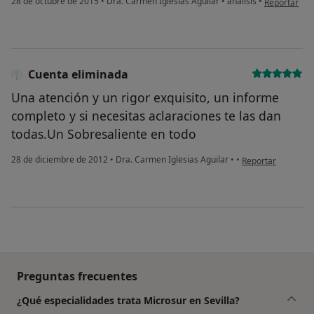
28 de octubre de 2015
•
Dra. Carmen Iglesias Aguilar
•
analisis
•
Reportar
Cuenta eliminada
Una atención y un rigor exquisito, un informe
completo y si necesitas aclaraciones te las dan
todas.Un Sobresaliente en todo
en opinión del usu
28 de diciembre de 2012
•
Dra. Carmen Iglesias Aguilar
•
•
Reportar
Preguntas frecuentes
¿Qué especialidades trata Microsur en Sevilla?