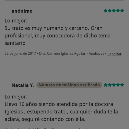
anónimo
A
Lo mejor:
Su trato es muy humano y cercano. Gran
profesional, muy conocedora de dicho tema
sanitario
en opinión de
22 de junio de 2017
•
Dra. Carmen Iglesias Aguilar
•
Analíticas
•
Reportar
Natalia Y.
Número de teléfono verificado
N
Lo mejor:
Llevo 16 años siendo atendida por la doctora
Iglesias , estupendo trato , cualquier duda te la
aclara, seguiré contando con ella.
en opinión de