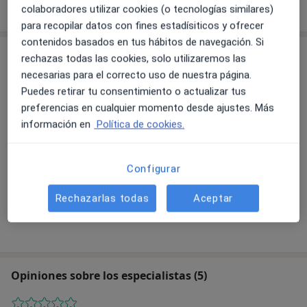
colaboradores utilizar cookies (o tecnologías similares)
para recopilar datos con fines estadísiticos y ofrecer
contenidos basados en tus hábitos de navegación. Si
Consulta
rechazas todas las cookies, solo utilizaremos las
necesarias para el correcto uso de nuestra página.
Puedes retirar tu consentimiento o actualizar tus
preferencias en cualquier momento desde ajustes. Más
Ampliar
información en
Política de cookies.
Microsur
Configurar
AVDA.RAMON CARANDE, 17 - BAJO, Sevilla 41013
Rechazarlas todas
Aceptar
Aseguradoras
Asisa
Opiniones sobre los especialistas (5)