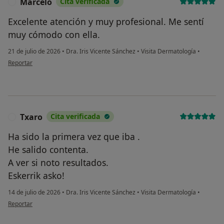
Marcelo
Cita verificada
M
Excelente atención y muy profesional. Me sentí
muy cómodo con ella.
21 de julio de 2026
•
Dra. Iris Vicente Sánchez
•
Visita Dermatología
•
en opinión del usuario Marcelo
Reportar
Txaro
Cita verificada
T
Ha sido la primera vez que iba .
He salido contenta.
A ver si noto resultados.
Eskerrik asko!
14 de julio de 2026
•
Dra. Iris Vicente Sánchez
•
Visita Dermatología
•
en opinión del usuario Txaro
Reportar