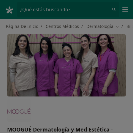
Men
¿Qué estás buscando?
Página De Inicio
Centros Médicos
Dermatología
Bil
Cambiar
MOOGUÉ Dermatología y Med Estética -