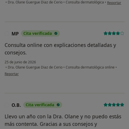
en opinión de
•
Dra. Olane Guergue Diaz de Cerio
•
Consulta dermatológica
•
Reportar
MP
Cita verificada
M
Consulta online con explicaciones detalladas y
consejos.
25 de junio de 2026
•
Dra. Olane Guergue Diaz de Cerio
•
Consulta dermatológica online
•
en opinión del usuario MP
Reportar
O.B.
Cita verificada
O
Llevo un año con la Dra. Olane y no puedo estás
más contenta. Gracias a sus consejos y