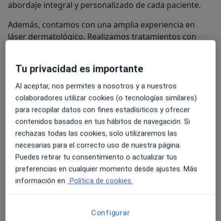
abordaje integral y personalizado de cada paciente.
Además, contamos con una amplia experiencia en
láser dermatológico. Realizamos tratamientos con
láser vascular, láser Nd:YAG, láser Q-Switched, láser
CO₂, IPL, terapia fotodinámica, Kleresca®, Ultherapy®,
Tu privacidad es importante
Ultraformer MPT® e Hydrafacial®, entre otros,
seleccionando siempre la tecnología más adecuada
Al aceptar, nos permites a nosotros y a nuestros
para cada caso.
colaboradores utilizar cookies (o tecnologías similares)
para recopilar datos con fines estadísiticos y ofrecer
En el área de la dermatología estética buscamos
contenidos basados en tus hábitos de navegación. Si
resultados naturales y elegantes. Para ello empleamos
rechazas todas las cookies, solo utilizaremos las
tecnología médico-estética avanzada (IPL, Ultherapy®,
necesarias para el correcto uso de nuestra página.
Ultraformer MPT®, láser CO₂) además de los
Puedes retirar tu consentimiento o actualizar tus
tratamientos mas conocidos como son la toxina
preferencias en cualquier momento desde ajustes. Más
botulínica, estimuladores de colágeno y los rellenos de
información en
Política de cookies.
ácido hialurónico. Siempre desde una visión médica y
conservadora.
Nuestra filosofía es sencilla: no buscamos vender
Configurar
tratamientos. Recomendamos únicamente aquello