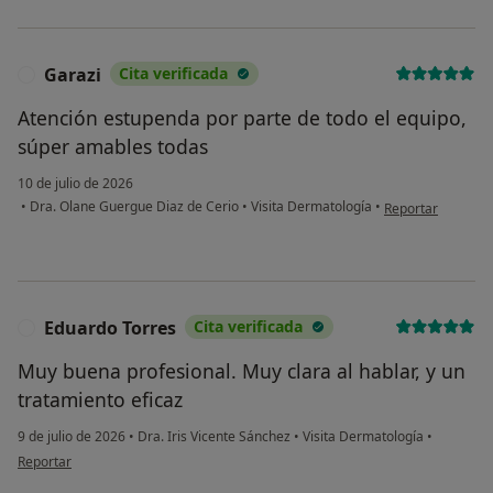
Garazi
Cita verificada
G
Atención estupenda por parte de todo el equipo,
súper amables todas
10 de julio de 2026
en opinión del us
•
Dra. Olane Guergue Diaz de Cerio
•
Visita Dermatología
•
Reportar
Eduardo Torres
Cita verificada
E
Muy buena profesional. Muy clara al hablar, y un
tratamiento eficaz
9 de julio de 2026
•
Dra. Iris Vicente Sánchez
•
Visita Dermatología
•
en opinión del usuario Eduardo Torres
Reportar