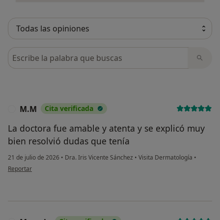
Busca en opiniones
M.M
Cita verificada
M
La doctora fue amable y atenta y se explicó muy
bien resolvió dudas que tenía
21 de julio de 2026
•
Dra. Iris Vicente Sánchez
•
Visita Dermatología
•
en opinión del usuario M.M
Reportar