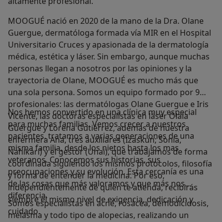
altamente profesional.
MOOGUÉ nació en 2020 de la mano de la Dra. Olane
Guergue, dermatóloga formada vía MIR en el Hospital
Universitario Cruces y apasionada de la dermatología
médica, estética y láser. Sin embargo, aunque muchas
personas llegan a nosotros por las opiniones y la
trayectoria de Olane, MOOGUÉ es mucho más que
una sola persona. Somos un equipo formado por 9
profesionales: las dermatólogas Olane Guergue e Iris
Nos hemos convertido en una clínica muy especial
Vicente, las doctoras especialistas en láser Olaia
para muchas familias. Vemos crecer a nuestros
Guergue y Lorena Gutiérrez, además de nuestra
pacientes, tratamos a varias generaciones de una
enfermera Ana, tres auxiliares (Izaskun; Sonia,
misma familia, desde los nietos hasta los mas
Nahikari) y el gestor (Unai), que trabajamos de forma
veteranos. Conocemos sus historias, sus
coordinada siguiendo los mismos protocolos, filosofía
preocupaciones y su evolución. Esta cercanía es una
y forma de entender la medicina. Por eso,
de las cosas que más valoramos y que más nos
independientemente de quién te atienda, recibirás
diferencia.
siempre el mismo nivel de exigencia, dedicación y
Somos especialistas en acné, rosácea, demodicidosis,
cuidado.
melasma y todo tipo de alopecias, realizando un