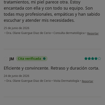
tratamientos, mi piel parece otra. Estoy
encantada con ella y con todo su equipo. Son
todas muy profesionales, empáticas y han sabido
escuchar y atender mis necesidades.
25 de junio de 2026
en opinión de
•
Dra. Olane Guergue Diaz de Cerio
•
Consulta dermatológica
•
Reportar
JM
Cita verificada
J
Eficiente y convincente. Retraso y duración corta.
24 de junio de 2026
en opinión del us
•
Dra. Olane Guergue Diaz de Cerio
•
Visita Dermatología
•
Reportar