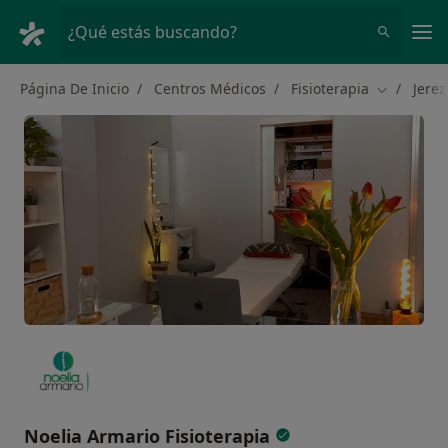
Men
¿Qué estás buscando?
Página De Inicio
Centros Médicos
Fisioterapia
Jerez
Cambiar d
Noelia Armario Fisioterapia