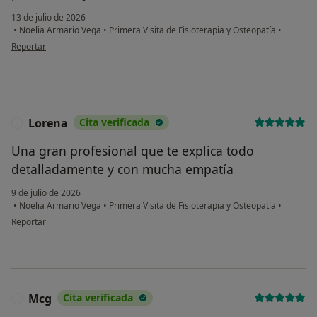
13 de julio de 2026
•
Noelia Armario Vega
•
Primera Visita de Fisioterapia y Osteopatía
•
en opinión del usuario GCC
Reportar
Lorena
Cita verificada
L
Una gran profesional que te explica todo
detalladamente y con mucha empatía
9 de julio de 2026
•
Noelia Armario Vega
•
Primera Visita de Fisioterapia y Osteopatía
•
en opinión del usuario Lorena
Reportar
Mcg
Cita verificada
M