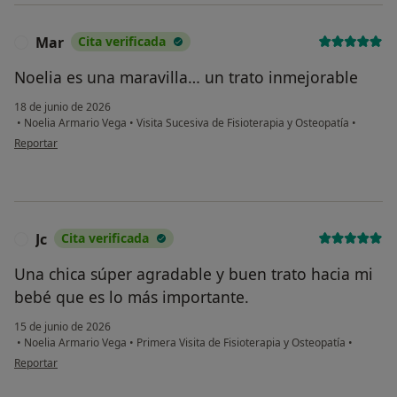
Mar
Cita verificada
M
Noelia es una maravilla… un trato inmejorable
18 de junio de 2026
•
Noelia Armario Vega
•
Visita Sucesiva de Fisioterapia y Osteopatía
•
en opinión del usuario Mar
Reportar
Jc
Cita verificada
J
Una chica súper agradable y buen trato hacia mi
bebé que es lo más importante.
15 de junio de 2026
•
Noelia Armario Vega
•
Primera Visita de Fisioterapia y Osteopatía
•
en opinión del usuario Jc
Reportar