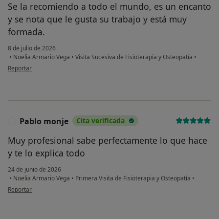
Se la recomiendo a todo el mundo, es un encanto
y se nota que le gusta su trabajo y está muy
formada.
8 de julio de 2026
•
Noelia Armario Vega
•
Visita Sucesiva de Fisioterapia y Osteopatía
•
en opinión del usuario Mcg
Reportar
Pablo monje
Cita verificada
P
Muy profesional sabe perfectamente lo que hace
y te lo explica todo
24 de junio de 2026
•
Noelia Armario Vega
•
Primera Visita de Fisioterapia y Osteopatía
•
en opinión del usuario Pablo monje
Reportar