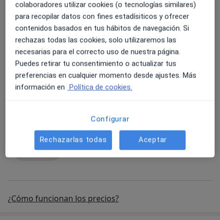
colaboradores utilizar cookies (o tecnologías similares)
Reservar
para recopilar datos con fines estadísiticos y ofrecer
contenidos basados en tus hábitos de navegación. Si
rechazas todas las cookies, solo utilizaremos las
Primera Visita de Fisioterapia y Osteopatía
necesarias para el correcto uso de nuestra página.
Primera Visita de Fisioterapia y Osteopatí
70 €
Detalles
Puedes retirar tu consentimiento o actualizar tus
preferencias en cualquier momento desde ajustes. Más
Reservar
información en
Política de cookies.
Visita Sucesiva de Fisioterapia y Osteopatía
Configurar
Visita Sucesiva de Fisioterapia y Ost
Desde 0 €
Detalles
Rechazarlas todas
Aceptar
Reservar
¿Cómo funcionan los precios?