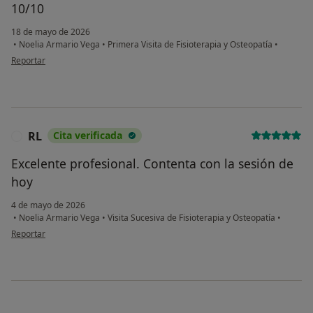
10/10
18 de mayo de 2026
•
Noelia Armario Vega
•
Primera Visita de Fisioterapia y Osteopatía
•
en opinión del usuario ACR
Reportar
RL
Cita verificada
R
Excelente profesional. Contenta con la sesión de
hoy
4 de mayo de 2026
•
Noelia Armario Vega
•
Visita Sucesiva de Fisioterapia y Osteopatía
•
en opinión del usuario RL
Reportar