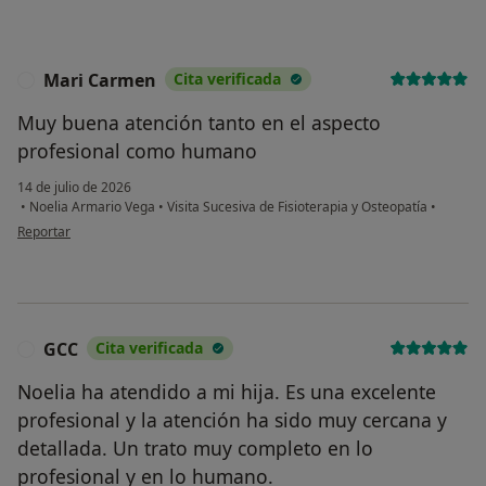
Mari Carmen
Cita verificada
M
Muy buena atención tanto en el aspecto
profesional como humano
14 de julio de 2026
•
Noelia Armario Vega
•
Visita Sucesiva de Fisioterapia y Osteopatía
•
en opinión del usuario Mari Carmen
Reportar
GCC
Cita verificada
G
Noelia ha atendido a mi hija. Es una excelente
profesional y la atención ha sido muy cercana y
detallada. Un trato muy completo en lo
profesional y en lo humano.