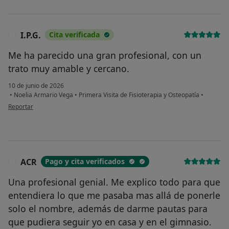
I.P.G.
Cita verificada
I
Me ha parecido una gran profesional, con un
trato muy amable y cercano.
10 de junio de 2026
•
Noelia Armario Vega
•
Primera Visita de Fisioterapia y Osteopatía
•
en opinión del usuario I.P.G.
Reportar
ACR
Pago y cita verificados
A
Una profesional genial. Me explico todo para que
entendiera lo que me pasaba mas allá de ponerle
solo el nombre, además de darme pautas para
que pudiera seguir yo en casa y en el gimnasio.