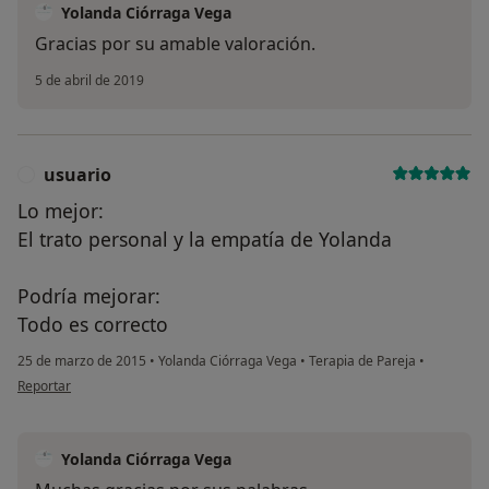
Yolanda Ciórraga Vega
Gracias por su amable valoración.
5 de abril de 2019
usuario
U
Lo mejor:
El trato personal y la empatía de Yolanda
Podría mejorar:
Todo es correcto
25 de marzo de 2015
•
Yolanda Ciórraga Vega
•
Terapia de Pareja
•
en opinión del usuario usuario
Reportar
Yolanda Ciórraga Vega