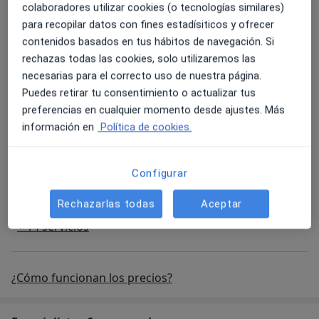
colaboradores utilizar cookies (o tecnologías similares)
50 €
para recopilar datos con fines estadísiticos y ofrecer
contenidos basados en tus hábitos de navegación. Si
Primera visita Psicología
rechazas todas las cookies, solo utilizaremos las
50 €
necesarias para el correcto uso de nuestra página.
Puedes retirar tu consentimiento o actualizar tus
preferencias en cualquier momento desde ajustes. Más
Visita domiciliaria Psicología
información en
Política de cookies.
100 €
Psicoterapia individual
Configurar
50 €
Rechazarlas todas
Aceptar
+ 14 servicios
¿Cómo funcionan los precios?