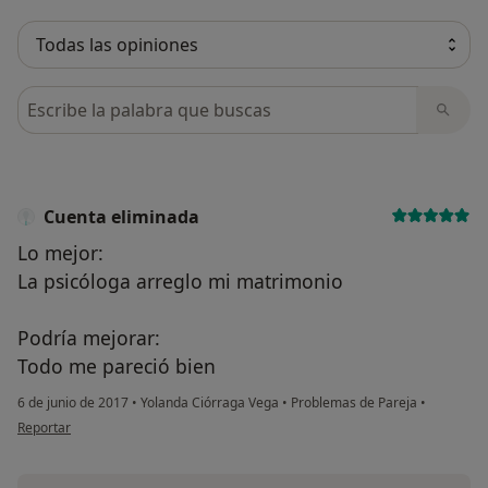
Busca en opiniones
Cuenta eliminada
Lo mejor:
La psicóloga arreglo mi matrimonio
Podría mejorar:
Todo me pareció bien
6 de junio de 2017
•
Yolanda Ciórraga Vega
•
Problemas de Pareja
•
en opinión del usuario Cuenta eliminada
Reportar