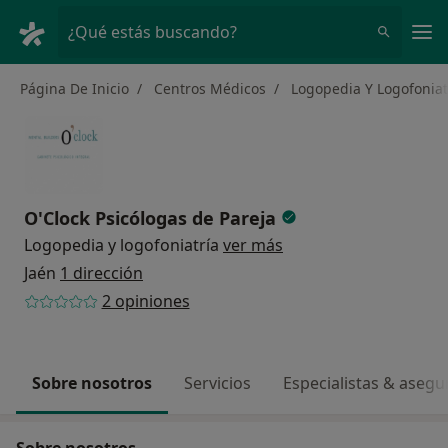
Men
¿Qué estás buscando?
Página De Inicio
Centros Médicos
Logopedia Y Logofoniat
O'Clock Psicólogas de Pareja
Logopedia y logofoniatría
ver más
Jaén
1 dirección
2 opiniones
Sobre nosotros
Servicios
Especialistas & aseg
Sobre nosotros