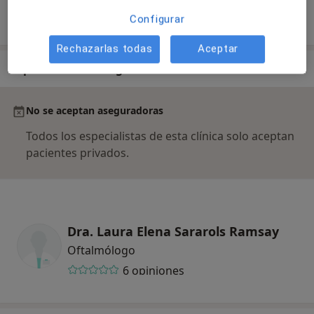
Configurar
¿Cómo funcionan los precios?
Rechazarlas todas
Aceptar
Especialistas & aseguradoras
No se aceptan aseguradoras
Todos los especialistas de esta clínica solo aceptan
pacientes privados.
Dra. Laura Elena Sararols Ramsay
Oftalmólogo
6 opiniones