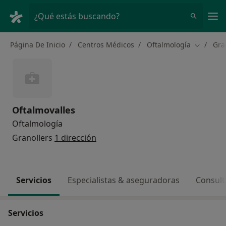
Men
¿Qué estás buscando?
Página De Inicio
Centros Médicos
Oftalmología
Gra
Cambiar 
Oftalmovalles
Oftalmología
Granollers
1 dirección
Servicios
Especialistas & aseguradoras
Consult
Servicios