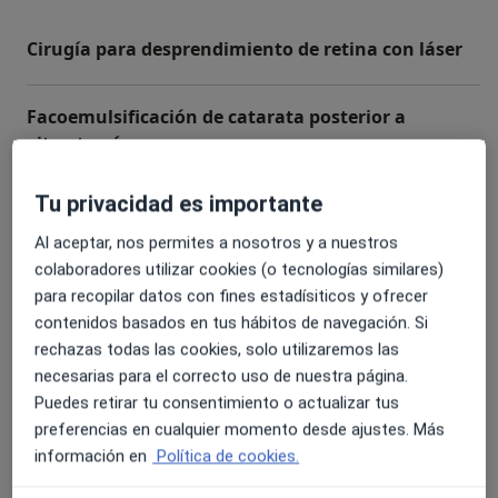
Cirugía para desprendimiento de retina con láser
Facoemulsificación de catarata posterior a
vitrectomía
Tu privacidad es importante
Vitrectomía anterior en intervención de
cataratas
Al aceptar, nos permites a nosotros y a nuestros
colaboradores utilizar cookies (o tecnologías similares)
para recopilar datos con fines estadísiticos y ofrecer
Primera visita Oftalmología
contenidos basados en tus hábitos de navegación. Si
rechazas todas las cookies, solo utilizaremos las
Fotocoaglación con láser en retinopatía
necesarias para el correcto uso de nuestra página.
diabética
Puedes retirar tu consentimiento o actualizar tus
preferencias en cualquier momento desde ajustes. Más
información en
Política de cookies.
+ 3 servicios