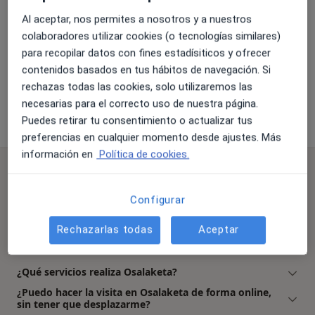
Al aceptar, nos permites a nosotros y a nuestros
colaboradores utilizar cookies (o tecnologías similares)
Ampliar
para recopilar datos con fines estadísiticos y ofrecer
contenidos basados en tus hábitos de navegación. Si
rechazas todas las cookies, solo utilizaremos las
Osalaketa
necesarias para el correcto uso de nuestra página.
Cl. Alameda Urquijo, 28-5ºC, Bilbao 48010
Puedes retirar tu consentimiento o actualizar tus
preferencias en cualquier momento desde ajustes. Más
información en
Política de cookies.
Preguntas frecuentes
¿Qué especialidades trata Osalaketa en Bilbao?
Configurar
Osalaketa cuenta con un amplio equipo en Bilbao
Rechazarlas todas
Aceptar
que cubre las siguientes especialidades: Enfermería,
Medicina General.
¿Qué servicios realiza Osalaketa?
¿Puedo hacer la visita en Osalaketa de forma online,
sin tener que desplazarme?