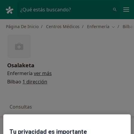
Men
¿Qué estás buscando?
Página De Inicio
Centros Médicos
Enfermería
Bilba
Cambiar de
Osalaketa
Enfermería
ver más
Bilbao
1 dirección
Consultas
Consulta
Tu privacidad es importante