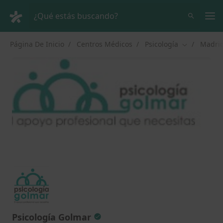
Men
¿Qué estás buscando?
Página De Inicio
Centros Médicos
Psicología
Madri
Cambiar de 
Psicología Golmar