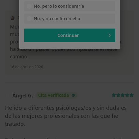
No, pero lo consideraría
Patricia Contreras Ortiz
No, y no confío en ello
Muchas gracias por las palabras! Me alegra
mucho saber que te has sentido así durante el
Continuar
proceso. Gracias por tu confianza e implicación,
ha sido un placer poder acompañarte en este
camino.
16 de abril de 2026
Ángel G.
Cita verificada
Á
He ido a diferentes psicólogas/os y sin duda es
de las mejores profesionales con las que he
tratado.