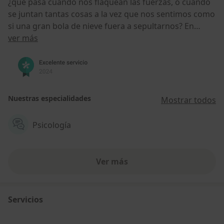
¿qué pasa cuando nos flaquean las fuerzas, o cuando
se juntan tantas cosas a la vez que nos sentimos como
si una gran bola de nieve fuera a sepultarnos? En
Acerca de nosotros
Psicología Golmar te ofrecemos la posibilidad de
ver más
recibir la terapia en nuestro centro, o bien a través de
video-conferencia en la plataforma Doctoralia.
Nuestras especialidades
Mostrar todos
Psicología
Ver más
Servicios