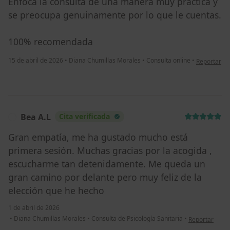
Enfoca la consulta de una manera muy práctica y
se preocupa genuinamente por lo que le cuentas.
100% recomendada
en opinión d
15 de abril de 2026
•
Diana Chumillas Morales
•
Consulta online
•
Reportar
Bea A.L
Cita verificada
B
Gran empatía, me ha gustado mucho está
primera sesión. Muchas gracias por la acogida ,
escucharme tan detenidamente. Me queda un
gran camino por delante pero muy feliz de la
elección que he hecho ‍
1 de abril de 2026
en opinión del
•
Diana Chumillas Morales
•
Consulta de Psicología Sanitaria
•
Reportar