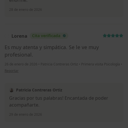
enorme.
28 de enero de 2026
Lorena
Cita verificada
L
Es muy atenta y simpática. Se le ve muy
profesional.
26 de enero de 2026
•
Patricia Contreras Ortiz
•
Primera visita Psicología
•
en opinión del usuario Lorena
Reportar
Patricia Contreras Ortiz
Gracias por tus palabras! Encantada de poder
acompañarte.
29 de enero de 2026