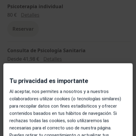
Psicoterapia individual
Psicoterapia individual
80 €
Detalles
Reservar
Consulta de Psicología Sanitaria
Consulta de Psicología Sanitaria
Desde 41,98 €
Detalles
Informe pericial psicológico
Tu privacidad es importante
Informe pericial psicológico
Desde 1 500 €
Detalles
Al aceptar, nos permites a nosotros y a nuestros
colaboradores utilizar cookies (o tecnologías similares)
Primera visita Psicología
para recopilar datos con fines estadísiticos y ofrecer
Primera visita Psicología
Desde 17,72 €
Detalles
contenidos basados en tus hábitos de navegación. Si
rechazas todas las cookies, solo utilizaremos las
Técnicas y estrategias de autoestima
necesarias para el correcto uso de nuestra página.
Puedes retirar tu consentimiento o actualizar tus
Técnicas y estrategias de autoestima