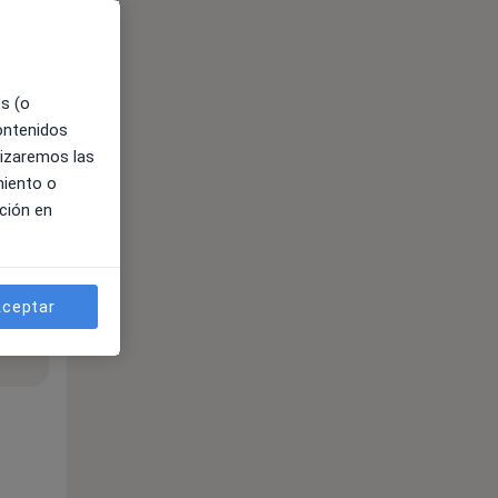
es (o
contenidos
lizaremos las
miento o
ción en
ceptar
ible