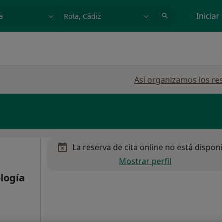
dad, enfermedad o nombre
p. ej. Madrid
Iniciar
Así organizamos los re
La reserva de cita online no está dispon
Mostrar perfil
logía