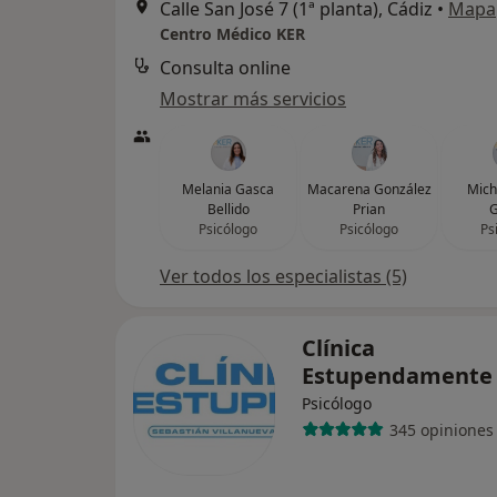
Calle San José 7 (1ª planta), Cádiz
•
Mapa
Centro Médico KER
Consulta online
Mostrar más servicios
Melania Gasca
Macarena González
Mich
Bellido
Prian
G
Psicólogo
Psicólogo
Ps
Ver todos los especialistas (5)
Clínica
Estupendament
Psicólogo
345 opiniones