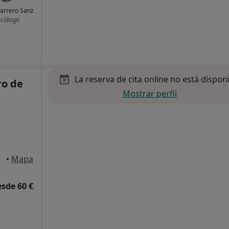
arrero Sanz
icólogo
La reserva de cita online no está dispon
o de
Mostrar perfil
a, El
•
Mapa
esde 60 €