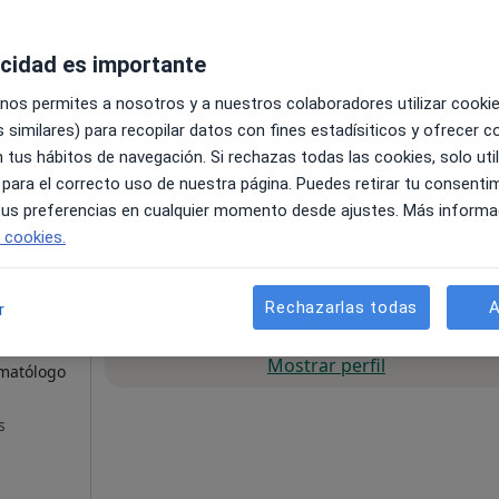
acidad es importante
esde 60 €
 nos permites a nosotros y a nuestros colaboradores utilizar cooki
 similares) para recopilar datos con fines estadísiticos y ofrecer 
 tus hábitos de navegación. Si rechazas todas las cookies, solo uti
 para el correcto uso de nuestra página. Puedes retirar tu consenti
a Morales
 tus preferencias en cualquier momento desde ajustes. Más informa
icólogo
e cookies.
Rechazarlas todas
A
r
La reserva de cita online no está dispon
ER
Mostrar perfil
rmatólogo
s