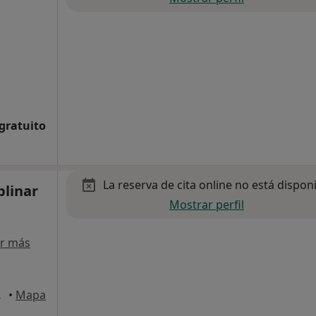
 gratuito
La reserva de cita online no está dispon
plinar
Mostrar perfil
r más
Maria, El
•
Mapa