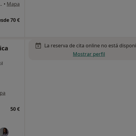
a Primera, Puerto de Santa Maria, El
•
Mapa
esde 70 €
La reserva de cita online no está dispon
ica
Mostrar perfil
il
pa
50 €