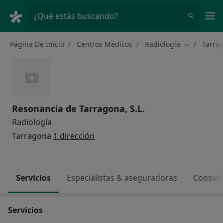
Men
¿Qué estás buscando?
Página De Inicio
Centros Médicos
Radiología
Tarra
Cambiar de
Resonancia de Tarragona, S.L.
Radiología
Tarragona
1 dirección
Servicios
Especialistas & aseguradoras
Consult
Servicios