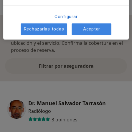
Especialistas & aseguradoras
Configurar
Se aceptan aseguradoras
Rechazarlas todas
Aceptar
La cobertura varía en función del especialista, la
ubicación y el servicio. Confirma la cobertura en el
proceso de reserva.
Filtrar por aseguradora
Dr. Manuel Salvador Tarrasón
Radiólogo
3 opiniones