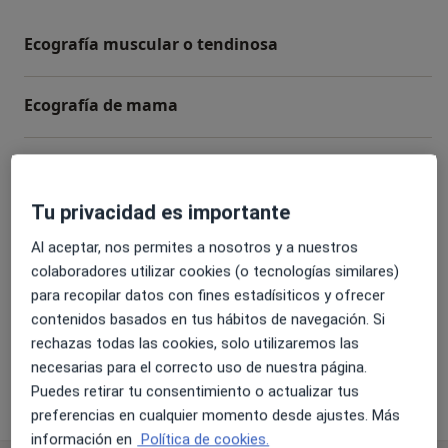
Ecografía muscular o tendinosa
Ecografía de mama
Ultrasonidos (Tratamiento)
Tu privacidad es importante
Resonancia magnética (RM)
Al aceptar, nos permites a nosotros y a nuestros
colaboradores utilizar cookies (o tecnologías similares)
Ecografía articular
para recopilar datos con fines estadísiticos y ofrecer
contenidos basados en tus hábitos de navegación. Si
+1 servicio
rechazas todas las cookies, solo utilizaremos las
necesarias para el correcto uso de nuestra página.
Puedes retirar tu consentimiento o actualizar tus
¿Cómo funcionan los precios?
preferencias en cualquier momento desde ajustes. Más
información en
Política de cookies.