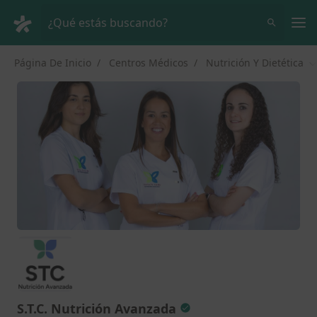
Men
¿Qué estás buscando?
Página De Inicio
Centros Médicos
Nutrición Y Dietética
C
S.T.C. Nutrición Avanzada