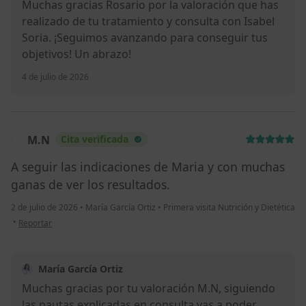
Muchas gracias Rosario por la valoración que has
realizado de tu tratamiento y consulta con Isabel
Soria. ¡Seguimos avanzando para conseguir tus
objetivos! Un abrazo!
4 de julio de 2026
M.N
Cita verificada
M
A seguir las indicaciones de Maria y con muchas
ganas de ver los resultados.
2 de julio de 2026
•
María García Ortiz
•
Primera visita Nutrición y Dietética
en opinión del usuario M.N
•
Reportar
María García Ortiz
Muchas gracias por tu valoración M.N, siguiendo
las pautas explicadas en consulta vas a poder