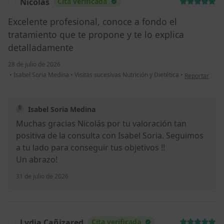
Nicolas
Cita verificada
N
Excelente profesional, conoce a fondo el
tratamiento que te propone y te lo explica
detalladamente
28 de julio de 2026
en opinión del
•
Isabel Soria Medina
•
Visitas sucesivas Nutrición y Dietética
•
Reportar
Isabel Soria Medina
Muchas gracias Nicolás por tu valoración tan
positiva de la consulta con Isabel Soria. Seguimos
a tu lado para conseguir tus objetivos !!
Un abrazo!
31 de julio de 2026
Lydia Cañizared
Cita verificada
L