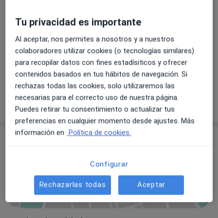
¿Qué buscas?
Tu privacidad es importante
Pediatra
Otorrinolaringólogo
Al aceptar, nos permites a nosotros y a nuestros
Oftalmólogo
Ginecólogo
colaboradores utilizar cookies (o tecnologías similares)
para recopilar datos con fines estadísiticos y ofrecer
Dermatólogo
Cirujano
contenidos basados en tus hábitos de navegación. Si
rechazas todas las cookies, solo utilizaremos las
Cardiólogo
Urólogo
necesarias para el correcto uso de nuestra página.
Buscar otra especialidad
Puedes retirar tu consentimiento o actualizar tus
preferencias en cualquier momento desde ajustes. Más
información en
Política de cookies.
Consulta
Configurar
Ampliar
Rechazarlas todas
Aceptar