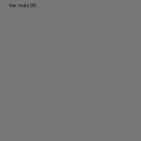
Ver más (9)
Más en esta categoría: Centros de Podología cer