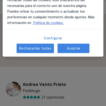
rechazas todas las cookies, solo utilizaremos las
necesarias para el correcto uso de nuestra página.
Especialistas & aseguradoras
Puedes retirar tu consentimiento o actualizar tus
preferencias en cualquier momento desde ajustes. Más
Se aceptan aseguradoras
información en
Política de cookies.
La cobertura varía en función del especialista, la
ubicación y el servicio. Confirma la cobertura en el
Configurar
proceso de reserva.
Rechazarlas todas
Aceptar
Filtrar por aseguradora
Andrea Vento Prieto
Podólogo
21 opiniones