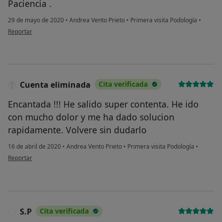
Paciencia .
29 de mayo de 2020
•
Andrea Vento Prieto
•
Primera visita Podología
•
en opinión del usuario Cuenta eliminada
Reportar
Cuenta eliminada
Cita verificada
Encantada !!! He salido super contenta. He ido
con mucho dolor y me ha dado solucion
rapidamente. Volvere sin dudarlo
16 de abril de 2020
•
Andrea Vento Prieto
•
Primera visita Podología
•
en opinión del usuario Cuenta eliminada
Reportar
S.P
Cita verificada
S