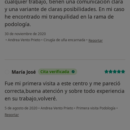
cualquier trabajo, tienen una comunicación clara
y una variante de claras posibilidades. En mi caso
he encontrado mi tranquilidad en la rama de
podología.
30 de noviembre de 2020
en opinión del usuario Jav
•
Andrea Vento Prieto
•
Cirugía de uña encarnada
•
Reportar
María José
Cita verificada
M
Fue mi primera visita a este centro y me pareció
correcta,buena atención y sobre todo experiencia
en su trabajo,volveré.
5 de agosto de 2020
•
Andrea Vento Prieto
•
Primera visita Podología
•
en opinión del usuario María José
Reportar