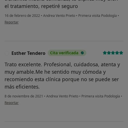
el tratamiento, repetiré seguro
16 de febrero de 2022
•
Andrea Vento Prieto
•
Primera visita Podología
•
en opinión del usuario Amparo
Reportar
Esther Tendero
Cita verificada
E
Trato excelente. Profesional, cuidadosa, atenta y
muy amable.Me he sentido muy cómoda y
recomiendo esta clínica porque no se puede ser
más eficientes.
8 de noviembre de 2021
•
Andrea Vento Prieto
•
Primera visita Podología
•
en opinión del usuario Esther Tendero
Reportar