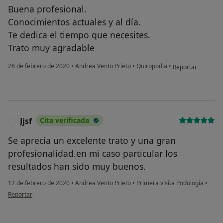
Buena profesional.
Conocimientos actuales y al día.
Te dedica el tiempo que necesites.
Trato muy agradable
en opinión del usu
28 de febrero de 2020
•
Andrea Vento Prieto
•
Quiropodia
•
Reportar
Jjsf
Cita verificada
J
Se aprecia un excelente trato y una gran
profesionalidad.en mi caso particular los
resultados han sido muy buenos.
12 de febrero de 2020
•
Andrea Vento Prieto
•
Primera visita Podología
•
en opinión del usuario Jjsf
Reportar