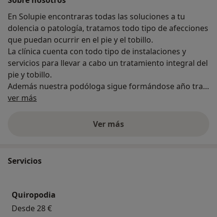
En Solupie encontraras todas las soluciones a tu
dolencia o patología, tratamos todo tipo de afecciones
que puedan ocurrir en el pie y el tobillo.
La clínica cuenta con todo tipo de instalaciones y
servicios para llevar a cabo un tratamiento integral del
pie y tobillo.
Además nuestra podóloga sigue formándose año tras
Acerca de nosotros
año para ofrecer a nuestros pacientes los
ver más
tratamientos más adecuados, novedosos y efectivos a
nivel mundial.
Ver más
Servicios
Quiropodia
Desde 28 €