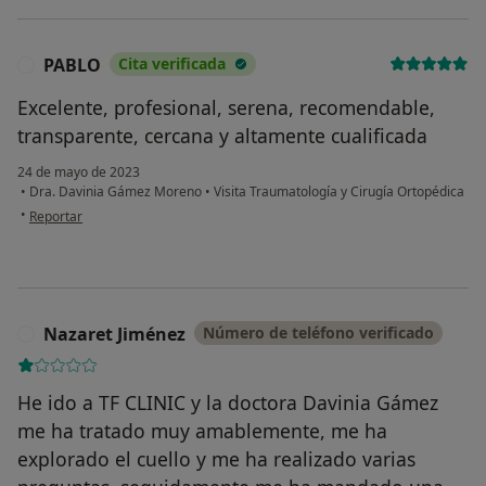
PABLO
Cita verificada
P
Excelente, profesional, serena, recomendable,
transparente, cercana y altamente cualificada
24 de mayo de 2023
•
Dra. Davinia Gámez Moreno
•
Visita Traumatología y Cirugía Ortopédica
en opinión del usuario PABLO
•
Reportar
Nazaret Jiménez
Número de teléfono verificado
N
He ido a TF CLINIC y la doctora Davinia Gámez
me ha tratado muy amablemente, me ha
explorado el cuello y me ha realizado varias