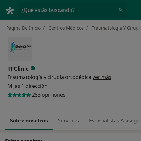
Men
¿Qué estás buscando?
Página De Inicio
Centros Médicos
Traumatología Y Cirugí
TFClinic
Traumatología y cirugía ortopédica
ver más
Mijas
1 dirección
253 opiniones
Sobre nosotros
Servicios
Especialistas & aseg
Sobre nosotros