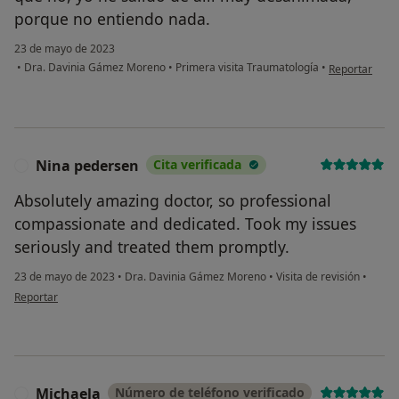
porque no entiendo nada.
23 de mayo de 2023
en opinión de
•
Dra. Davinia Gámez Moreno
•
Primera visita Traumatología
•
Reportar
Nina pedersen
Cita verificada
N
Absolutely amazing doctor, so professional
compassionate and dedicated. Took my issues
seriously and treated them promptly.
23 de mayo de 2023
•
Dra. Davinia Gámez Moreno
•
Visita de revisión
•
en opinión del usuario Nina pedersen
Reportar
Michaela
Número de teléfono verificado
M