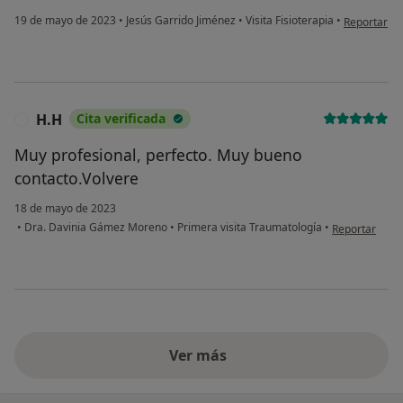
en opinión d
19 de mayo de 2023
•
Jesús Garrido Jiménez
•
Visita Fisioterapia
•
Reportar
H.H
Cita verificada
H
Muy profesional, perfecto. Muy bueno
contacto.Volvere
18 de mayo de 2023
en opinión del
•
Dra. Davinia Gámez Moreno
•
Primera visita Traumatología
•
Reportar
Ver más