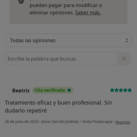
pueden pagar para modificar o
Más informació
eliminar opiniones.
Saber más.
Busca en opiniones
Beatriz
Cita verificada
B
Tratamiento eficaz y buen profesional. Sin
dudarlo repetiré
en opinión d
26 de junio de 2023
•
Jesús Garrido Jiménez
•
Visita Fisioterapia
•
Reportar