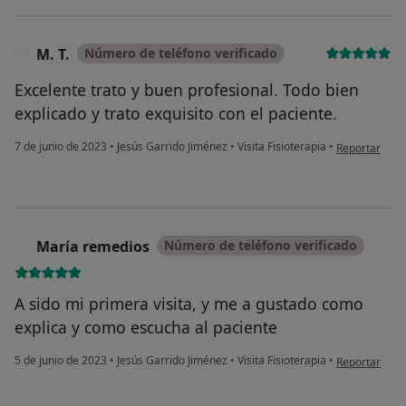
M. T.
Número de teléfono verificado
M
Excelente trato y buen profesional. Todo bien
explicado y trato exquisito con el paciente.
en opinión del
7 de junio de 2023
•
Jesús Garrido Jiménez
•
Visita Fisioterapia
•
Reportar
María remedios
Número de teléfono verificado
M
A sido mi primera visita, y me a gustado como
explica y como escucha al paciente
en opinión de
5 de junio de 2023
•
Jesús Garrido Jiménez
•
Visita Fisioterapia
•
Reportar