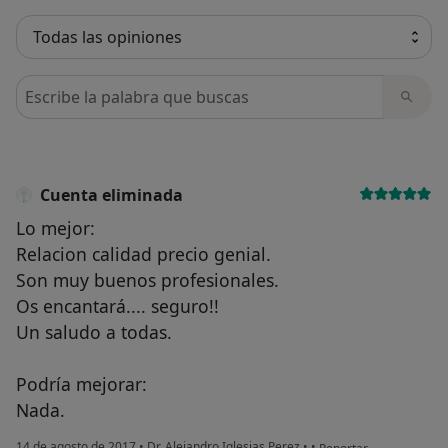
Busca en opiniones
Cuenta eliminada
Lo mejor:
Relacion calidad precio genial.
Son muy buenos profesionales.
Os encantará.... seguro!!
Un saludo a todas.
Podría mejorar:
Nada.
en opinión del usuario
14 de agosto de 2017
•
Dr. Alejandro Iglesias Perez
•
•