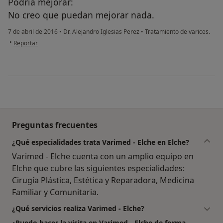
Podría mejorar:
No creo que puedan mejorar nada.
7 de abril de 2016
•
Dr. Alejandro Iglesias Perez
•
Tratamiento de varices.
en opinión del usuario Cuenta eliminada
•
Reportar
Preguntas frecuentes
¿Qué especialidades trata Varimed - Elche en Elche?
Varimed - Elche cuenta con un amplio equipo en
Elche que cubre las siguientes especialidades:
Cirugía Plástica, Estética y Reparadora, Medicina
Familiar y Comunitaria.
¿Qué servicios realiza Varimed - Elche?
¿Puedo hacer la visita en Varimed - Elche de forma