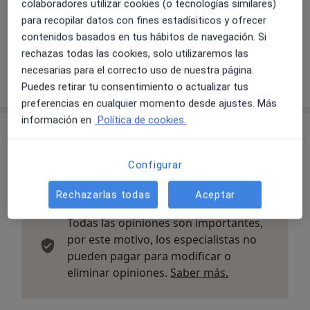
Ampliar
colaboradores utilizar cookies (o tecnologías similares)
para recopilar datos con fines estadísiticos y ofrecer
contenidos basados en tus hábitos de navegación. Si
rechazas todas las cookies, solo utilizaremos las
Varimed - Elche
necesarias para el correcto uso de nuestra página.
c/ Jorge Juan, 49, Elche 03201
Puedes retirar tu consentimiento o actualizar tus
preferencias en cualquier momento desde ajustes. Más
información en
Política de cookies.
Opiniones sobre los especialistas (4)
Configurar
4 opiniones
Rechazarlas todas
Aceptar
Todas las opiniones son importantes,
por este motivo, los especialistas no
pueden pagar para modificar o
Más informació
eliminar opiniones.
Saber más.