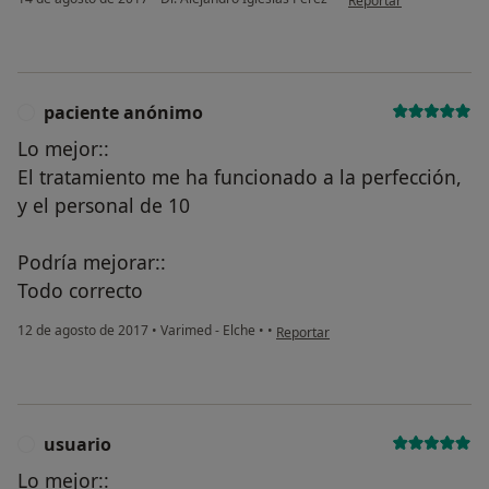
Reportar
paciente anónimo
P
Lo mejor::
El tratamiento me ha funcionado a la perfección,
y el personal de 10
Podría mejorar::
Todo correcto
en opinión del usuario paciente a
12 de agosto de 2017
•
Varimed - Elche
•
•
Reportar
usuario
U
Lo mejor::