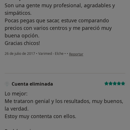
Son una gente muy profesional, agradables y
simpáticos.
Pocas pegas que sacar, estuve comparando
precios con varios centros y me pareció muy
buena opción.
Gracias chicos!
en opinión del usuario usuario
26 de julio de 2017
•
Varimed - Elche
•
•
Reportar
Cuenta eliminada
Lo mejor:
Me trataron genial y los resultados, muy buenos,
la verdad.
Estoy muy contenta con ellos.