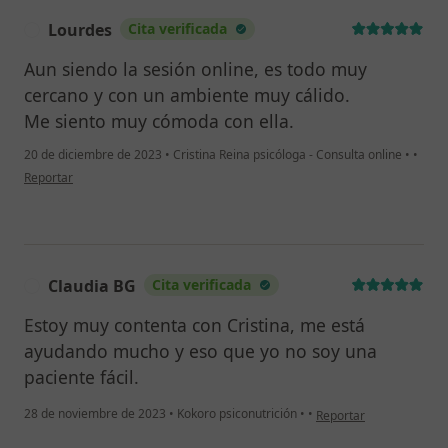
Lourdes
Cita verificada
L
Aun siendo la sesión online, es todo muy
cercano y con un ambiente muy cálido.
Me siento muy cómoda con ella.
20 de diciembre de 2023
•
Cristina Reina psicóloga - Consulta online
•
•
en opinión del usuario Lourdes
Reportar
Claudia BG
Cita verificada
C
Estoy muy contenta con Cristina, me está
ayudando mucho y eso que yo no soy una
paciente fácil.
en opinión del usuario 
28 de noviembre de 2023
•
Kokoro psiconutrición
•
•
Reportar