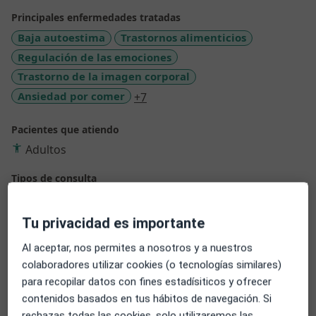
Principales enfermedades tratadas
Baja autoestima
Trastornos alimenticios
Regulación de las emociones
Trastorno de la imagen corporal
a11y_sr_more_diseases
Ansiedad por comer
+7
Pacientes que atiendo
Adultos
Tipos de consulta
Presencial
Ver direcciones (3)
Videoconsulta
Ver calendario online
Tu privacidad es importante
Fotos y vídeos
Al aceptar, nos permites a nosotros y a nuestros
colaboradores utilizar cookies (o tecnologías similares)
para recopilar datos con fines estadísiticos y ofrecer
contenidos basados en tus hábitos de navegación. Si
rechazas todas las cookies, solo utilizaremos las