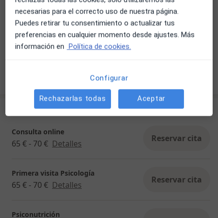
necesarias para el correcto uso de nuestra página.
Puedes retirar tu consentimiento o actualizar tus
preferencias en cualquier momento desde ajustes. Más
Ver galería (6)
información en
Política de cookies.
Mostrar más detalles
Configurar
sobre la experiencia
Rechazarlas todas
Aceptar
Servicios y precios
Consulta online
Reservar cita
65 € - 70 €
Detalles
Primera visita Psicología
Reservar cita
65 € - 70 €
Detalles
Psiconutrición