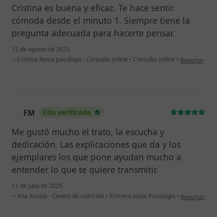
Cristina es buena y eficaz. Te hace sentir
cómoda desde el minuto 1. Siempre tiene la
pregunta adecuada para hacerte pensar.
12 de agosto de 2025
en opinión de
•
Cristina Reina psicóloga - Consulta online
•
Consulta online
•
Reportar
FM
Cita verificada
F
Me gustó mucho el trato, la escucha y
dedicación. Las explicaciones que da y los
ejemplares los que pone ayudan mucho a
entender lo que te quiere transmitir.
11 de julio de 2025
en opinión de
•
Ana Acosta - Centro de nutrición
•
Primera visita Psicología
•
Reportar