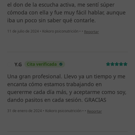
el don de la escucha activa, me sentí súper
cómoda con ella y fue muy fácil hablar, aunque
iba un poco sin saber qué contarle.
en opinión del usuario Oriana
11 de julio de 2024
•
Kokoro psiconutrición
•
•
Reportar
Y.G
Cita verificada
Y
Una gran profesional. Llevo ya un tiempo y me
encanta cómo estamos trabajando en
quererme cada día más, y aceptarme como soy,
dando pasitos en cada sesión. GRACIAS
en opinión del usuario Y.G
31 de enero de 2024
•
Kokoro psiconutrición
•
•
Reportar