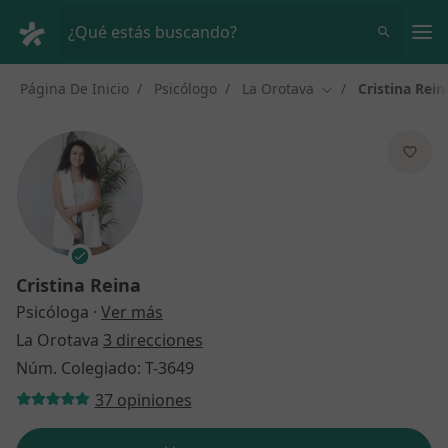
Men
¿Qué estás buscando?
Página De Inicio
Psicólogo
La Orotava
Cristina Rein
Cambiar de ciudad
Cristina Reina
sobre las especializaciones
Psicóloga
·
Ver más
La Orotava
3 direcciones
Núm. Colegiado: T-3649
37 opiniones