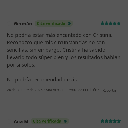
Germán
Cita verificada
G
No podría estar más encantado con Cristina.
Reconozco que mis circunstancias no son
sencillas, sin embargo, Cristina ha sabido
llevarlo todo súper bien y los resultados hablan
por sí solos.
No podría recomendarla más.
en opinión del 
24 de octubre de 2025
•
Ana Acosta - Centro de nutrición
•
•
Reportar
Ana M
Cita verificada
A