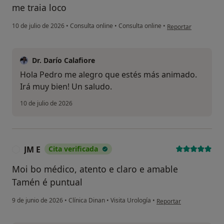
me traia loco
en opinión del usuar
10 de julio de 2026
•
Consulta online
•
Consulta online
•
Reportar
Dr. Darío Calafiore
Hola Pedro me alegro que estés más animado.
Irá muy bien! Un saludo.
10 de julio de 2026
JM E
Cita verificada
J
Moi bo médico, atento e claro e amable
Tamén é puntual
en opinión del usuario J
9 de junio de 2026
•
Clínica Dinan
•
Visita Urología
•
Reportar