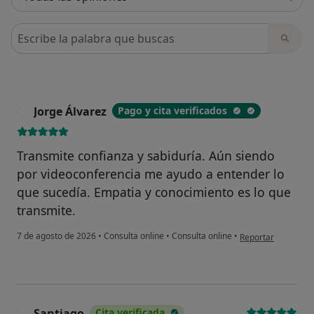
Busca en opiniones
Jorge Álvarez
Pago y cita verificados
J
Transmite confianza y sabiduría. Aún siendo
por videoconferencia me ayudo a entender lo
que sucedía. Empatia y conocimiento es lo que
transmite.
en opinión del usua
7 de agosto de 2026
•
Consulta online
•
Consulta online
•
Reportar
Santiago
Cita verificada
S