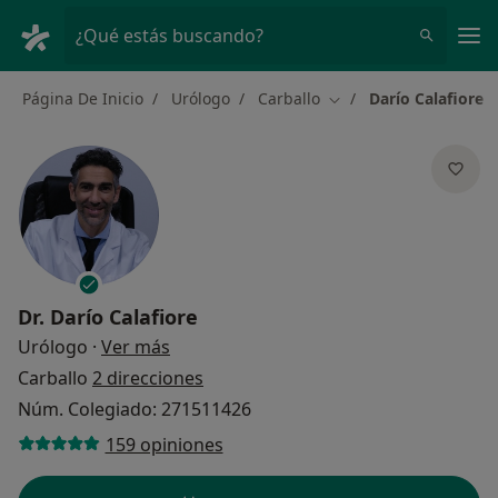
Men
¿Qué estás buscando?
Página De Inicio
Urólogo
Carballo
Darío Calafiore
Cambiar de ciudad
Dr.
Darío Calafiore
sobre las especializaciones
Urólogo
·
Ver más
Carballo
2 direcciones
Núm. Colegiado: 271511426
159 opiniones