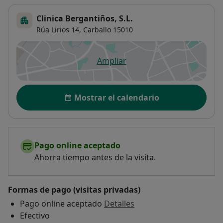
Clinica Bergantiños, S.L.
Rúa Lirios 14,
Carballo
15010
Ampliar
se abre en una nueva pestañ
Disponibilidad
Mostrar el calendario
Pago online aceptado
Ahorra tiempo antes de la visita.
Formas de pago (visitas privadas)
Pago online aceptado
Detalles
Efectivo