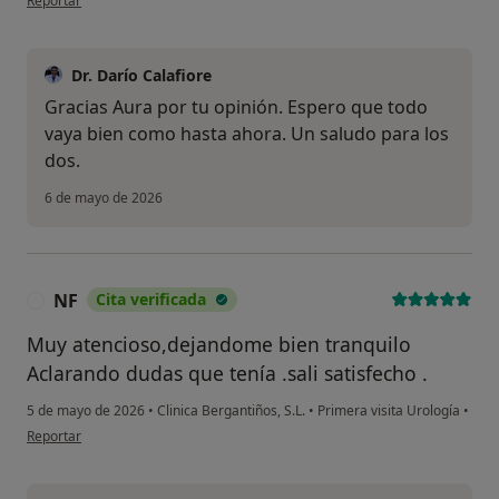
Reportar
Dr. Darío Calafiore
Gracias Aura por tu opinión. Espero que todo
vaya bien como hasta ahora. Un saludo para los
dos.
6 de mayo de 2026
NF
Cita verificada
N
Muy atencioso,dejandome bien tranquilo
Aclarando dudas que tenía .sali satisfecho .
5 de mayo de 2026
•
Clinica Bergantiños, S.L.
•
Primera visita Urología
•
en opinión del usuario NF
Reportar