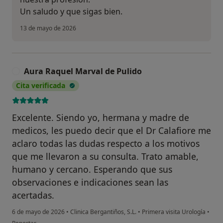
Un saludo y que sigas bien.
13 de mayo de 2026
Aura Raquel Marval de Pulido
A
Cita verificada
Excelente. Siendo yo, hermana y madre de
medicos, les puedo decir que el Dr Calafiore me
aclaro todas las dudas respecto a los motivos
que me llevaron a su consulta. Trato amable,
humano y cercano. Esperando que sus
observaciones e indicaciones sean las
acertadas.
6 de mayo de 2026
•
Clinica Bergantiños, S.L.
•
Primera visita Urología
•
en opinión del usuario Aura Raquel Marval de Pulido