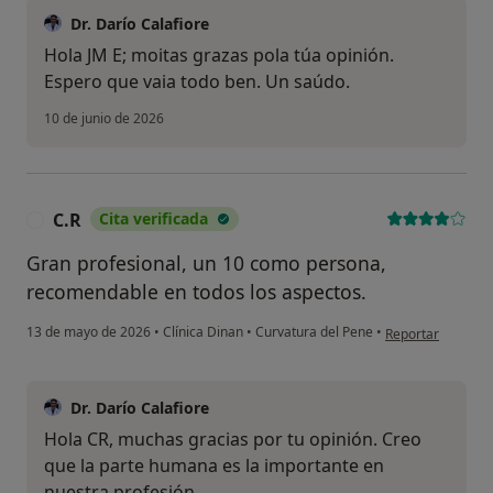
Dr. Darío Calafiore
Hola JM E; moitas grazas pola túa opinión.
Espero que vaia todo ben. Un saúdo.
10 de junio de 2026
C.R
Cita verificada
C
Gran profesional, un 10 como persona,
recomendable en todos los aspectos.
en opinión del us
13 de mayo de 2026
•
Clínica Dinan
•
Curvatura del Pene
•
Reportar
Dr. Darío Calafiore
Hola CR, muchas gracias por tu opinión. Creo
que la parte humana es la importante en
nuestra profesión.