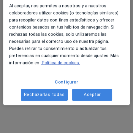
Al aceptar, nos permites a nosotros y a nuestros
colaboradores utilizar cookies (o tecnologías similares)
para recopilar datos con fines estadísiticos y ofrecer
contenidos basados en tus hábitos de navegación. Si
rechazas todas las cookies, solo utilizaremos las
necesarias para el correcto uso de nuestra página.
Puedes retirar tu consentimiento o actualizar tus
preferencias en cualquier momento desde ajustes. Más
Clinica Gaias Santiago
información en
Política de cookies.
·
Ver
Urólogo, Analista clínico, Angiólogo y cirujano vascular
más
Configurar
276 opiniones
Rechazarlas todas
Aceptar
Pintor Xaime Quesada 2-4, Santiago de Compostela
•
Mapa
Clinica Gaias Santiago
Primera visita Urología
Precio sin especificar
Mostrar más servicios