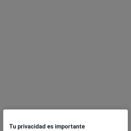
Dr. Javier Tato Rodríguez
·
Ver más
Urólogo
11 opiniones
Dirección 1
Dirección 2
Pintor Xaime Quesada 2-4, Santiago de Compostela
•
Mapa
Clinica Gaias Santiago
Primera visita Urología
Precio sin especificar
Este especialista no ofrece reserva de cita online en esta dirección.
Tu privacidad es importante
Pedir una cita