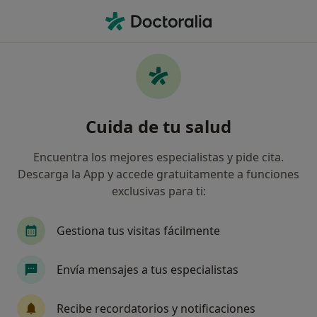
Men
Urólogo • Santiago de Compostela, La Coruña
Filtros
Seguro
Mapa
Urólogos en Santiago de Compostela
Cuida de tu salud
Así organizamos los resultados
Encuentra los mejores especialistas y pide cita.
Descarga la App y accede gratuitamente a funciones
¿Cuál es tu compañía aseguradora?
exclusivas para ti:
Adeslas
Asisa
Sanitas
DKV Seguros
Gestiona tus visitas fácilmente
Envía mensajes a tus especialistas
Recibe recordatorios y notificaciones