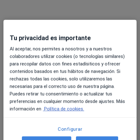
Tu privacidad es importante
Dr. Max Meertens
Al aceptar, nos permites a nosotros y a nuestros
colaboradores utilizar cookies (o tecnologías similares)
Médico de familia
para recopilar datos con fines estadísiticos y ofrecer
Avenida País valencia 19 Bajo, Benissa
•
Mapa
contenidos basados en tus hábitos de navegación. Si
Clínica Benissa
rechazas todas las cookies, solo utilizaremos las
Acepta Caser
necesarias para el correcto uso de nuestra página.
Puedes retirar tu consentimiento o actualizar tus
Visita Medicina Familiar y Comunitaria
preferencias en cualquier momento desde ajustes. Más
Este especialista no ofrece reserva de cita online en esta dirección.
información en
Política de cookies.
Pedir una cita
Configurar