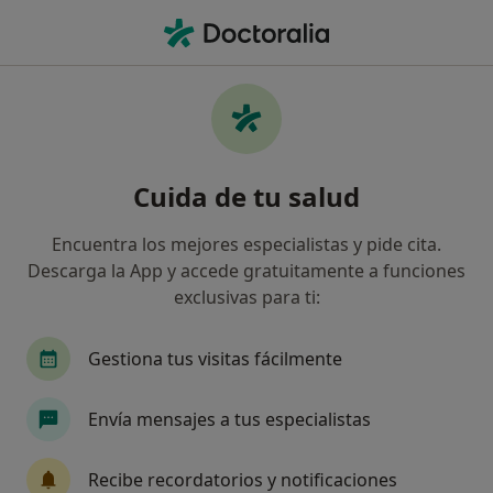
Men
Caser • Denia, Alicante
Filtros
Seguro:
Caser
Map
Especialistas de Caser en Denia
Cuida de tu salud
Así organizamos los resultados
Encuentra los mejores especialistas y pide cita.
Descarga la App y accede gratuitamente a funciones
¿Qué especialidad estás buscando?
exclusivas para ti:
Dentista
Cardiólogo
Gestiona tus visitas fácilmente
Envía mensajes a tus especialistas
Recibe recordatorios y notificaciones