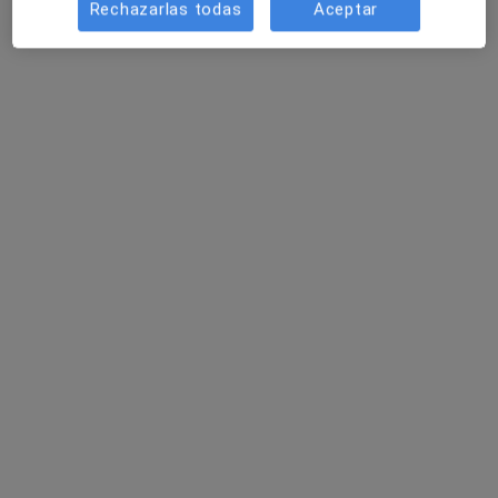
Rechazarlas todas
Aceptar
Dra. Paula Moreno Pellicer
·
Ver más
Dentista
Marqués de Campo, 37, 2º 6ª, Denia
•
Mapa
Consultorio privado
Acepta Caser
Primera visita Odontología
Este especialista no ofrece reserva de cita online en esta dirección.
Pedir una cita