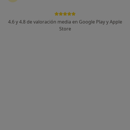
Dr. Diego Pérez Vilariño
·
Ver más
Dentista
102 opiniones
4.6 y 4.8 de valoración media en Google Play y Apple
Avenida Juan de Austria 14, Alcalá de Henares
•
Mapa
Store
CLINICA FRONTERAS ALCALA DE HENARES
Acepta Atlantida Médica
Primera visita Odontología
Este especialista no ofrece reserva de cita online en esta dirección.
Pedir una cita
Especialistas disponibles
Estos especialistas se encuentran fuera de Alcalá de
Henares, Madrid, en zonas cercanas a tu búsqueda