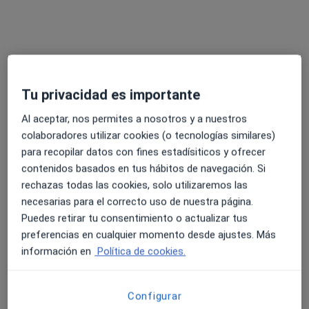
Tu privacidad es importante
Dra. Beatriz Melinsky
Al aceptar, nos permites a nosotros y a nuestros
·
Ver más
Dentista
colaboradores utilizar cookies (o tecnologías similares)
100 opiniones
para recopilar datos con fines estadísiticos y ofrecer
Ofrezco tratamientos de última generación
contenidos basados en tus hábitos de navegación. Si
Especialista en Ortodoncia, Implantología
rechazas todas las cookies, solo utilizaremos las
necesarias para el correcto uso de nuestra página.
Miembro de diferentes sociedades
Puedes retirar tu consentimiento o actualizar tus
C. Hilarión Eslava 55, 5ª-5ª, Madrid
•
Mapa
preferencias en cualquier momento desde ajustes. Más
Clínica CIOLI
información en
Política de cookies.
Acepta Atlantida Médica
Primera visita Odontología
Configurar