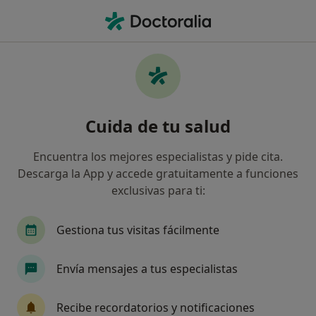
Men
Dentista • Alcalá de Henares, Madrid
Filtros
Seguro:
Atlantida Médica
Dentistas de Atlantida Médica en Alcalá de
Cuida de tu salud
Henares
Así organizamos los resultados
Encuentra los mejores especialistas y pide cita.
Descarga la App y accede gratuitamente a funciones
exclusivas para ti:
Gestiona tus visitas fácilmente
Envía mensajes a tus especialistas
Destacado
Recibe recordatorios y notificaciones