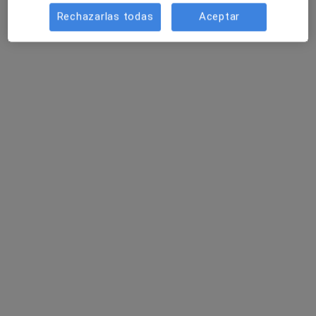
Este especialista no ofrece reserva de cita online en esta dirección.
Rechazarlas todas
Aceptar
Pedir una cita
Dra. Arabel Fis Rodríguez
·
Ver más
Dentista
571 opiniones
Calle del Príncipe de Vergara 223, Madrid
•
Mapa
A1 Dental
Acepta Atlantida Médica
Primera visita Odontología