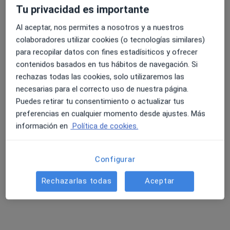
·
Ver más
Dentista, Dentista infantil
Tu privacidad es importante
219 opiniones
Al aceptar, nos permites a nosotros y a nuestros
Calle Ramón y Cajal 21, Salamanca
•
Mapa
4.6 y 4.8 de valoración media en Google Play y Apple
colaboradores utilizar cookies (o tecnologías similares)
Clínica Dental Urbina
Store
para recopilar datos con fines estadísiticos y ofrecer
Acepta VidaCaixa
contenidos basados en tus hábitos de navegación. Si
Primera visita Odontología
rechazas todas las cookies, solo utilizaremos las
necesarias para el correcto uso de nuestra página.
Este especialista no ofrece reserva de cita online en esta dirección.
Puedes retirar tu consentimiento o actualizar tus
preferencias en cualquier momento desde ajustes. Más
Pedir una cita
información en
Política de cookies.
Configurar
Rechazarlas todas
Aceptar