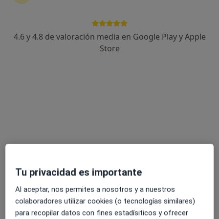
191 opiniones
Carrer Til·lers 36, Sant Just Desvern
•
Mapa
4.6 y 4.8 de valoración media en Google Play y Apple
Ortodoncia Dr. Guillem Lopez Burguete - Til·lers
Store
Acepta Almudena Seguros
Primera visita Odontología
Este especialista no ofrece reserva de cita online en esta dirección.
Pedir una cita
Tu privacidad es importante
Al aceptar, nos permites a nosotros y a nuestros
colaboradores utilizar cookies (o tecnologías similares)
para recopilar datos con fines estadísiticos y ofrecer