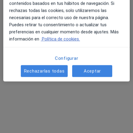
Ortodoncia Dr. Guillem Lopez Burguete -
contenidos basados en tus hábitos de navegación. Si
Til·lers
rechazas todas las cookies, solo utilizaremos las
Dentista
necesarias para el correcto uso de nuestra página.
Puedes retirar tu consentimiento o actualizar tus
Carrer Til·lers 36, Sant Just Desvern
•
Mapa
preferencias en cualquier momento desde ajustes. Más
Ortodoncia Dr. Guillem Lopez Burguete - Til·lers
información en
Política de cookies.
Acepta Almudena Seguros
Primera visita Odontología
Configurar
Mostrar más servicios
Rechazarlas todas
Aceptar
Dr. Guillem López
Burguete
Dentista
Ningún profesional de este centro tiene citas disponibles
Mostrar perfil