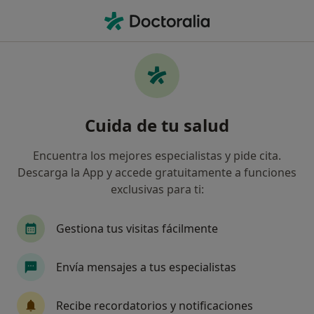
Men
Dentista • Sant Andreu de la Barca, Barcelona
Filtros
Seguro:
Almudena Seguros
Dentistas de Almudena Seguros en Sant
Cuida de tu salud
Andreu de la Barca
Así organizamos los resultados
Encuentra los mejores especialistas y pide cita.
Descarga la App y accede gratuitamente a funciones
exclusivas para ti:
Gestiona tus visitas fácilmente
Envía mensajes a tus especialistas
Dr. Guillem López Burguete
Recibe recordatorios y notificaciones
·
Ver más
Dentista, Dentista infantil