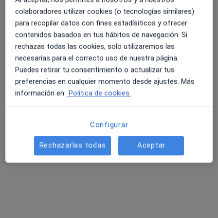
48 opiniones
colaboradores utilizar cookies (o tecnologías similares)
para recopilar datos con fines estadísiticos y ofrecer
C/ Euskalduna Nº10, 1ª E, Bilbao
•
Mapa
contenidos basados en tus hábitos de navegación. Si
4.6 y 4.8 de valoración media en Google Play y Apple
Clínica Euskalduna
rechazas todas las cookies, solo utilizaremos las
Store
Acepta Cosalud
necesarias para el correcto uso de nuestra página.
Visita Nutrición y Dietética
Puedes retirar tu consentimiento o actualizar tus
preferencias en cualquier momento desde ajustes. Más
Este especialista no ofrece reserva de cita online en esta dirección.
información en
Política de cookies.
Pedir una cita
Configurar
Rechazarlas todas
Aceptar
Búsquedas relacionadas
Otros especialistas de Cosalud
Oftalmólogos de Cosalud en Bilbao
Otorrinos de Cosalud en Bilbao
Traumatólogos de Cosalud en Bilbao