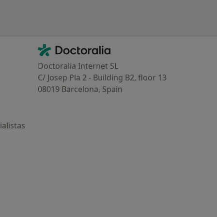
Contacto
Doctoralia - Página de inicio
Doctoralia Internet SL
C/ Josep Pla 2 - Building B2, floor 13
08019 Barcelona, Spain
alistas