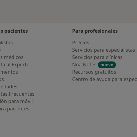
os pacientes
Para profesionales
listas
Precios
s
Servicios para especialistas
s médicos
Servicios para clínicas
ta al Experto
Noa Notes
nuevo
amentos
Recursos gratuitos
os
Centro de ayuda para especi
medades
tas Frecuentes
ión para móvil
ara pacientes