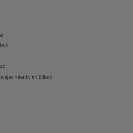
as
lbao
bao
envejecimiento en Bilbao
ría: Enfermedades más tratadas