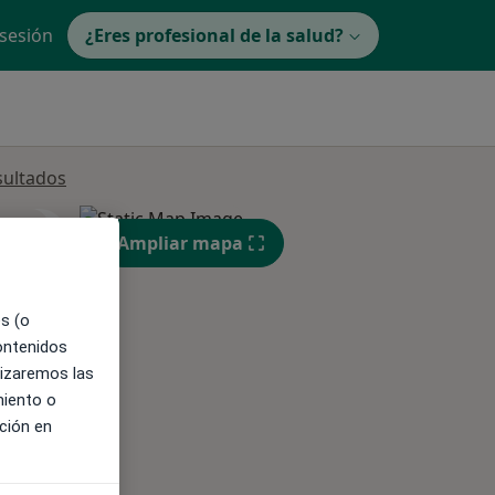
 sesión
¿Eres profesional de la salud?
sultados
ible
Ampliar mapa
es (o
contenidos
lizaremos las
miento o
ción en