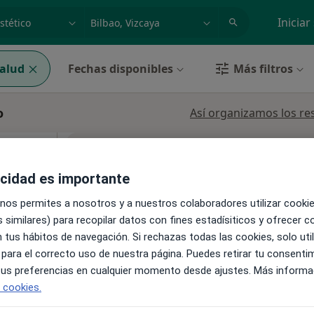
dad, enfermedad o nombre
p. ej. Madrid
Iniciar
alud
Fechas disponibles
Más filtros
o
Así organizamos los re
La reserva de cita online no está dispon
asellas
Pedir una cita
acidad es importante
oral y
 nos permites a nosotros y a nuestros colaboradores utilizar cooki
 similares) para recopilar datos con fines estadísiticos y ofrecer 
 tus hábitos de navegación. Si rechazas todas las cookies, solo uti
 para el correcto uso de nuestra página. Puedes retirar tu consenti
 tus preferencias en cualquier momento desde ajustes. Más informa
e cookies.