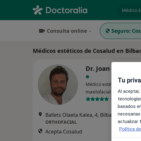
especiali
Consulta online
Seguro:
Cos
Médicos estéticos de Cosalud en Bilba
Dr. Joan Brunso C
Tu priv
Médico estético, Cirujano 
·
Ver más
Al aceptar,
maxilofacial
tecnologías
190 opiniones
basados en
necesarias
Ballets Olaeta Kalea, 4, Bilbao
•
Mapa
actualizar
ORTHOFACIAL
Política d
Acepta Cosalud