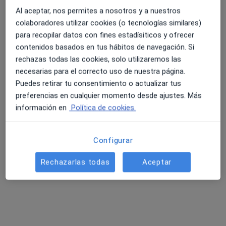
821 opiniones
Al aceptar, nos permites a nosotros y a nuestros
Paseo de la Victoria s/n. Hospital Cruz Roja, Córdoba, Córdoba
•
Mapa
colaboradores utilizar cookies (o tecnologías similares)
ENDICOR Consultas digestivas de Córdoba
para recopilar datos con fines estadísiticos y ofrecer
4.6 y 4.8 de valoración media en Google Play y Apple
Acepta GES Seguros
contenidos basados en tus hábitos de navegación. Si
Store
rechazas todas las cookies, solo utilizaremos las
Primera visita Aparato Digestivo
necesarias para el correcto uso de nuestra página.
Este especialista no ofrece reserva de cita online en esta dirección.
Puedes retirar tu consentimiento o actualizar tus
preferencias en cualquier momento desde ajustes. Más
Pedir una cita
información en
Política de cookies.
Configurar
Rechazarlas todas
Aceptar
Dra. Rebeca Ruiz Morales