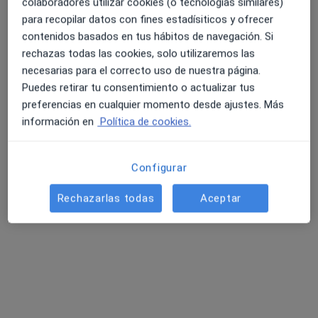
colaboradores utilizar cookies (o tecnologías similares)
734 opiniones
para recopilar datos con fines estadísiticos y ofrecer
contenidos basados en tus hábitos de navegación. Si
Neurogastroenterología y eje Intestino-cerebro
4.6 y 4.8 de valoración media en Google Play y Apple
rechazas todas las cookies, solo utilizaremos las
Microbiota y permeabilidad intestinal
Store
necesarias para el correcto uso de nuestra página.
Psicóloga y terapeuta Somatic Experiencing
Puedes retirar tu consentimiento o actualizar tus
preferencias en cualquier momento desde ajustes. Más
c/ León y Castillo, 292, Las Palmas de Gran Canaria
•
Mapa
información en
Política de cookies.
Hospital Vithas Santa Catalina
Acepta Asistencia Sanitaria Colegial
Configurar
Primera visita Aparato Digestivo
Este especialista no ofrece reserva de cita online en esta dirección.
Rechazarlas todas
Aceptar
Pedir una cita
Búsquedas relacionadas
Enfermedades más tratadas