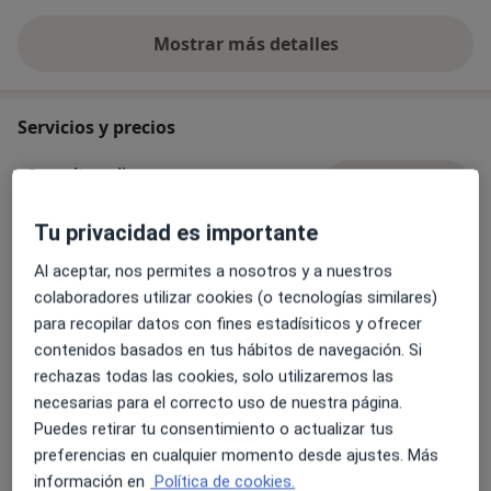
Mostrar más detalles
sobre la experiencia
Servicios y precios
Consulta online
Reservar cita
40 €
Detalles
Tu privacidad es importante
Primera visita Medicina Física y
Al aceptar, nos permites a nosotros y a nuestros
Rehabilitación
Reservar cita
colaboradores utilizar cookies (o tecnologías similares)
Desde 0 €
Detalles
para recopilar datos con fines estadísiticos y ofrecer
contenidos basados en tus hábitos de navegación. Si
Tratamientos con Neurotoxina
rechazas todas las cookies, solo utilizaremos las
Reservar cita
300 €
Detalles
necesarias para el correcto uso de nuestra página.
Puedes retirar tu consentimiento o actualizar tus
preferencias en cualquier momento desde ajustes. Más
Tratamiento manipulativo
osteopático
información en
Política de cookies.
Reservar cita