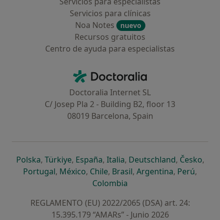
Servicios para especialistas
Servicios para clínicas
Noa Notes
nuevo
Recursos gratuitos
Centro de ayuda para especialistas
Contacto
Doctoralia - Página de inicio
Doctoralia Internet SL
C/ Josep Pla 2 - Building B2, floor 13
08019 Barcelona, Spain
se abre en una nueva pestaña
se abre en una nueva pestaña
se abre en una nueva pestaña
se abre en una nueva pes
se abre en 
se a
Polska
,
Türkiye
,
España
,
Italia
,
Deutschland
,
Česko
,
se abre en una nueva pestaña
se abre en una nueva pestaña
se abre en una nueva pestaña
se abre en una nueva p
se abre en 
se abr
Portugal
,
México
,
Chile
,
Brasil
,
Argentina
,
Perú
,
se abre en una nueva pe
Colombia
REGLAMENTO (EU) 2022/2065 (DSA) art. 24:
15.395.179 “AMARs” - Junio 2026