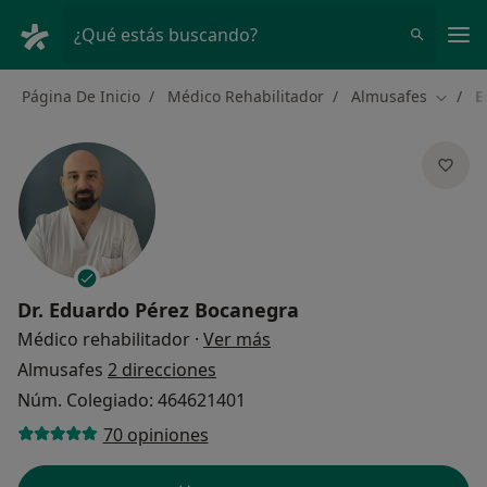
Men
¿Qué estás buscando?
Página De Inicio
Médico Rehabilitador
Almusafes
E
Cambia
Dr.
Eduardo Pérez Bocanegra
sobre las especializacione
Médico rehabilitador
·
Ver más
Almusafes
2 direcciones
Núm. Colegiado: 464621401
70 opiniones