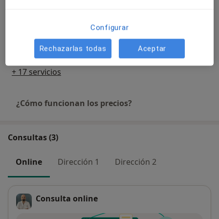
30 €
Detalles
Configurar
Tratamiento del dolor de columna
Reservar cita
Detalles
Rechazarlas todas
Aceptar
+ 17 servicios
¿Cómo funcionan los precios?
Consultas (3)
Online
Dirección 1
Dirección 2
Consulta online