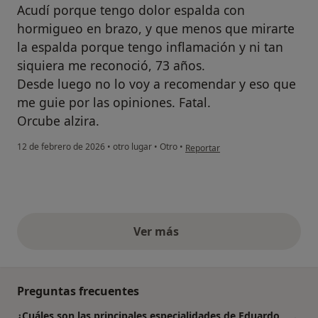
Acudí porque tengo dolor espalda con
hormigueo en brazo, y que menos que mirarte
la espalda porque tengo inflamación y ni tan
siquiera me reconoció, 73 años.
Desde luego no lo voy a recomendar y eso que
me guie por las opiniones. Fatal.
Orcube alzira.
en opinión del usuario G.M
12 de febrero de 2026
•
otro lugar
•
Otro
•
Reportar
Ver más
opiniones anteriores
Preguntas frecuentes
¿Cuáles son las principales especialidades de Eduardo