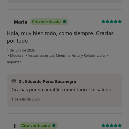
Maria
Cita verificada
M
Hola, muy bien todo, como siempre. Gracias
por todo
1 de julio de 2026
•
Medicser
•
Visitas sucesivas Medicina Física y Rehabilitación
•
en opinión del usuario Maria
Reportar
Dr. Eduardo Pérez Bocanegra
Gracias por su amable comentario. Un saludo.
1 de julio de 2026
Jl
Cita verificada
J