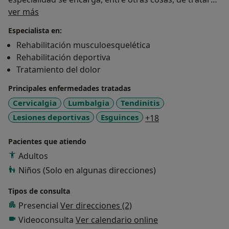
Sobre mí
las patologías del aparato locomotor (huesos,
ver más
músculos, articulaciones...) de manera conservadora, a
Especialista en:
través de tratamiento rehabilitador (fisioterápico),
Rehabilitación musculoesquelética
farmacológico e intervencionista. Me esfuerzo en
Rehabilitación deportiva
mantener un trato profesional y cercano con todos
Tratamiento del dolor
mis pacientes para obtener un resultado excelente.
Principales enfermedades tratadas
Cervicalgia
Lumbalgia
Tendinitis
a11y_sr_more_dis
Lesiones deportivas
Esguinces
+18
Pacientes que atiendo
Adultos
Niños (Solo en algunas direcciones)
Tipos de consulta
Presencial
Ver direcciones (2)
Videoconsulta
Ver calendario online