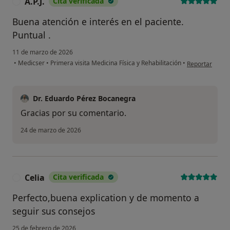
A.P.J.
Cita verificada
A
Buena atención e interés en el paciente.
Puntual .
11 de marzo de 2026
en opinión del u
•
Medicser
•
Primera visita Medicina Física y Rehabilitación
•
Reportar
Dr. Eduardo Pérez Bocanegra
Gracias por su comentario.
24 de marzo de 2026
Celia
Cita verificada
C
Perfecto,buena explication y de momento a
seguir sus consejos
25 de febrero de 2026