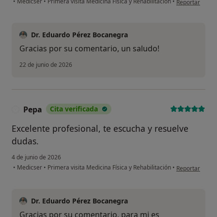
•
Medicser
•
Primera visita Medicina Física y Rehabilitación
•
Reportar
Dr. Eduardo Pérez Bocanegra
Gracias por su comentario, un saludo!
22 de junio de 2026
Pepa
Cita verificada
P
Excelente profesional, te escucha y resuelve
dudas.
4 de junio de 2026
en opinión del
•
Medicser
•
Primera visita Medicina Física y Rehabilitación
•
Reportar
Dr. Eduardo Pérez Bocanegra
Gracias por su comentario, para mi es