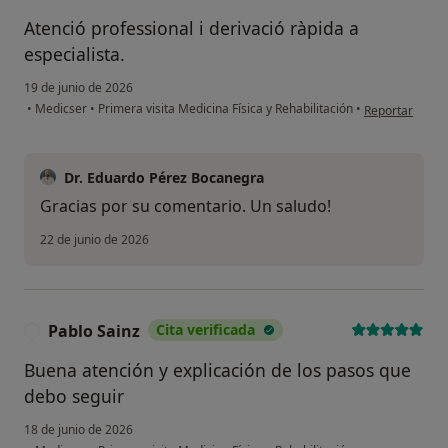
Atenció professional i derivació ràpida a
especialista.
19 de junio de 2026
en opinión del u
•
Medicser
•
Primera visita Medicina Física y Rehabilitación
•
Reportar
Dr. Eduardo Pérez Bocanegra
Gracias por su comentario. Un saludo!
22 de junio de 2026
Pablo Sainz
Cita verificada
P
Buena atención y explicación de los pasos que
debo seguir
18 de junio de 2026
en opinión del 