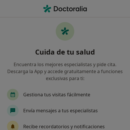
Men
Fracturas Por Compresión O Aplastamiento Vertebral • Alzira, Valencia
Filtros
• 1
Seguro
Mapa
Especialistas en Fracturas por compresión o
Cuida de tu salud
aplastamiento vertebral en Alzira
Así organizamos los resultados
Encuentra los mejores especialistas y pide cita.
Descarga la App y accede gratuitamente a funciones
exclusivas para ti:
¿Qué especialidad estás buscando?
Médico rehabilitador
Analista clínico
Enf
Gestiona tus visitas fácilmente
Envía mensajes a tus especialistas
Recibe recordatorios y notificaciones